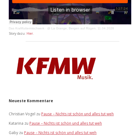
Das Kraftfuttermischwerk
·
@ La Grange, Bergen auf Rügen, 11.04.2026
Story dazu:
Hier
.
Neueste Kommentare
Christian Vogel
zu
Pause – Nichts ist schön und alles tut weh
Katarina
zu
Pause – Nichts ist schön und alles tut weh
Gaby
zu
Pause – Nichts ist schön und alles tut weh