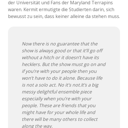
der Universität und Fans der Maryland Terrapins
Adventskalender 2013
Visuelles
waren. Kermit ermutigte die Studierten darin, sich
bewusst zu sein, dass keiner alleine da stehen muss.
Adventskalender 2014
Wandnotizen
Adventskalender 2015
Now there is no guarantee that the
Adventskalender 2016
show is always good or that it’ll go off
without a hitch or it doesn’t have its
Adventskalender 2017
hecklers. But the show must go on and
if you’re with your people then you
Adventskalender 2018
won’t have to do it alone. Because life
is not a solo act. No it’s not.It’s a big
Adventskalender 2019
messy delightful ensemble piece
especially when you’re with your
Adventskalender 2020
people. These are friends that you
might have for your whole life and
Adventskalender 2021
there will be many others to collect
along the way.