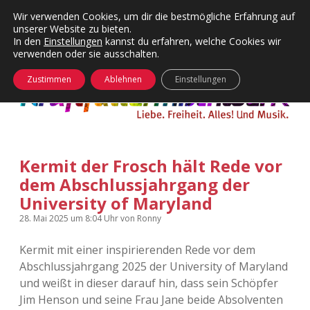
Wir verwenden Cookies, um dir die bestmögliche Erfahrung auf
unserer Website zu bieten.
Menü
Kategorien
Dropdown-
In den
Einstellungen
kannst du erfahren, welche Cookies wir
öffnen
Menü
verwenden oder sie ausschalten.
öffnen
24 Hours Chilling
KFMW-Disco
Zustimmen
Ablehnen
Einstellungen
Die Wende
Dates
Instagrams
Doku
Kermit der Frosch hält Rede vor
KFMW-Disco
Contact
dem Abschlussjahrgang der
Adventskalender
kfmw.stuff
University of Maryland
Dropdown-
Menü
28. Mai 2025
um 8:04 Uhr
von
Ronny
öffnen
Adventskalender 2010
Kopfkinomusik
facebook
instagram
rss
soundcloud
vimeo
Bluesky
Kermit mit einer inspirierenden Rede vor dem
Adventskalender 2011
Nur mal so
Abschlussjahrgang 2025 der University of Maryland
und weißt in dieser darauf hin, dass sein Schöpfer
Adventskalender 2012
Täglicher Sinnwahn
Jim Henson und seine Frau Jane beide Absolventen