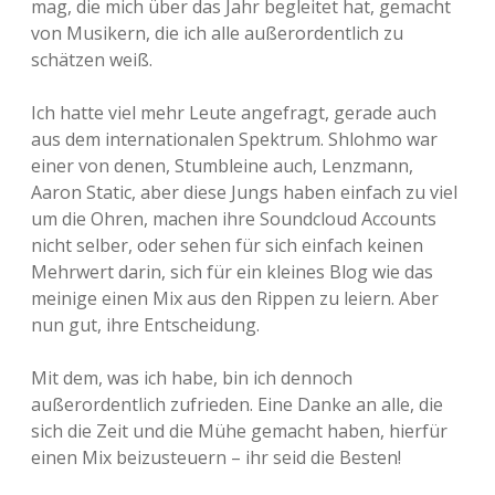
mag, die mich über das Jahr begleitet hat, gemacht
von Musikern, die ich alle außerordentlich zu
Adventskalender 2013
Visuelles
schätzen weiß.
Adventskalender 2014
Wandnotizen
Ich hatte viel mehr Leute angefragt, gerade auch
aus dem internationalen Spektrum. Shlohmo war
Adventskalender 2015
einer von denen, Stumbleine auch, Lenzmann,
Aaron Static, aber diese Jungs haben einfach zu viel
Adventskalender 2016
um die Ohren, machen ihre Soundcloud Accounts
nicht selber, oder sehen für sich einfach keinen
Adventskalender 2017
Mehrwert darin, sich für ein kleines Blog wie das
meinige einen Mix aus den Rippen zu leiern. Aber
Adventskalender 2018
nun gut, ihre Entscheidung.
Adventskalender 2019
Mit dem, was ich habe, bin ich dennoch
außerordentlich zufrieden. Eine Danke an alle, die
Adventskalender 2020
sich die Zeit und die Mühe gemacht haben, hierfür
einen Mix beizusteuern – ihr seid die Besten!
Adventskalender 2021