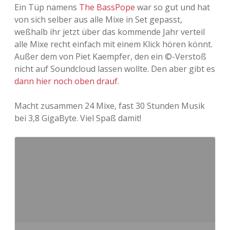
Ein Tüp namens
The BassPope
war so gut und hat
Adventskalender 2022
von sich selber aus alle Mixe in Set gepasst,
weßhalb ihr jetzt über das kommende Jahr verteil
Adventskalender 2023
alle Mixe recht einfach mit einem Klick hören könnt.
Außer dem von Piet Kaempfer, den ein ©-Verstoß
Adventskalender 2024
nicht auf Soundcloud lassen wollte. Den aber gibt es
dann hier noch oben drauf
.
Macht zusammen 24 Mixe, fast 30 Stunden Musik
bei 3,8 GigaByte. Viel Spaß damit!