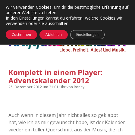
Wir verwenden Cookies, um dir die bestmögliche Erfahrung auf
unserer Website zu bieten.
Menü
Kategorien
Dropdown-
In den
Einstellungen
kannst du erfahren, welche Cookies wir
öffnen
Menü
verwenden oder sie ausschalten.
öffnen
24 Hours Chilling
KFMW-Disco
Zustimmen
Ablehnen
Einstellungen
Die Wende
Dates
Instagrams
Doku
Komplett in einem Player:
KFMW-Disco
Contact
Adventskalender 2012
Adventskalender
kfmw.stuff
Dropdown-
25. Dezember 2012
um 21:01 Uhr
von
Ronny
Menü
öffnen
Adventskalender 2010
Kopfkinomusik
facebook
instagram
rss
soundcloud
vimeo
Bluesky
Auch wenn in diesem Jahr nicht alles so geklappt
Adventskalender 2011
Nur mal so
hat, wie ich es mir gewünscht habe, ist der Kalender
wieder ein toller Querschnitt aus der Musik, die ich
Adventskalender 2012
Täglicher Sinnwahn