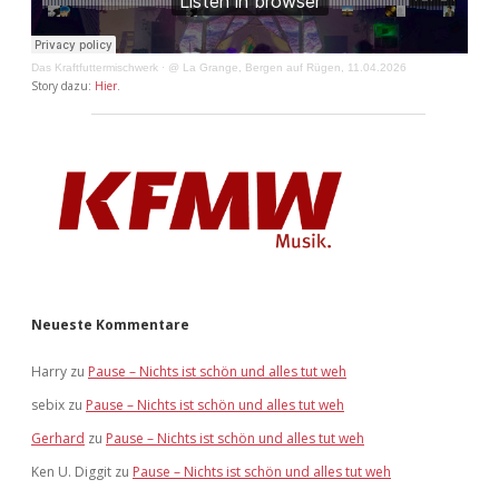
Das Kraftfuttermischwerk
·
@ La Grange, Bergen auf Rügen, 11.04.2026
Story dazu:
Hier
.
Neueste Kommentare
Harry
zu
Pause – Nichts ist schön und alles tut weh
sebix
zu
Pause – Nichts ist schön und alles tut weh
Gerhard
zu
Pause – Nichts ist schön und alles tut weh
Ken U. Diggit
zu
Pause – Nichts ist schön und alles tut weh