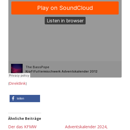
(
Direktlink
)
teilen
Ähnliche Beiträge
Der das KFMW
Adventskalender 2024,