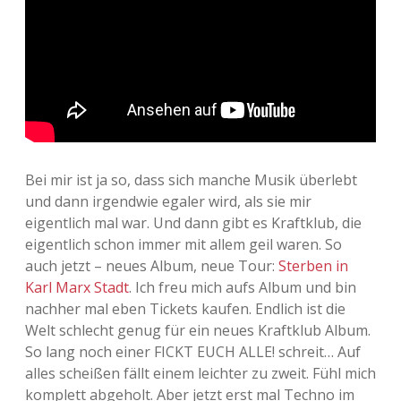
Adventskalender 2013
Visuelles
Adventskalender 2014
Wandnotizen
Adventskalender 2015
Adventskalender 2016
Bei mir ist ja so, dass sich manche Musik überlebt
Adventskalender 2017
und dann irgendwie egaler wird, als sie mir
eigentlich mal war. Und dann gibt es Kraftklub, die
Adventskalender 2018
eigentlich schon immer mit allem geil waren. So
auch jetzt – neues Album, neue Tour:
Sterben in
Adventskalender 2019
Karl Marx Stadt
. Ich freu mich aufs Album und bin
nachher mal eben Tickets kaufen. Endlich ist die
Adventskalender 2020
Welt schlecht genug für ein neues Kraftklub Album.
So lang noch einer FICKT EUCH ALLE! schreit… Auf
Adventskalender 2021
alles scheißen fällt einem leichter zu zweit. Fühl mich
komplett abgeholt. Aber jetzt erst mal Techno im