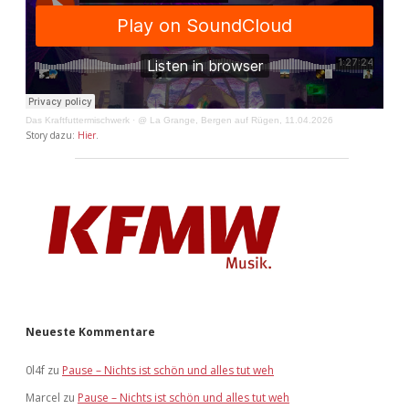
Das Kraftfuttermischwerk
·
@ La Grange, Bergen auf Rügen, 11.04.2026
Story dazu:
Hier
.
Neueste Kommentare
0l4f
zu
Pause – Nichts ist schön und alles tut weh
Marcel
zu
Pause – Nichts ist schön und alles tut weh