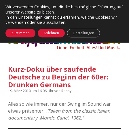
Wir verwenden Cookies, um dir die bestmögliche Erfahrung auf
unserer Website zu bieten.
Menü
Kategorien
Dropdown-
In den
Einstellungen
kannst du erfahren, welche Cookies wir
öffnen
Menü
verwenden oder sie ausschalten.
öffnen
24 Hours Chilling
KFMW-Disco
Zustimmen
Ablehnen
Einstellungen
Die Wende
Dates
Instagrams
Doku
Kurz-Doku über saufende
KFMW-Disco
Contact
Deutsche zu Beginn der 60er:
Adventskalender
kfmw.stuff
Drunken Germans
Dropdown-
Menü
19. März 2010
um 16:06 Uhr
von
Ronny
öffnen
Adventskalender 2010
Kopfkinomusik
facebook
instagram
rss
soundcloud
vimeo
Bluesky
Alles so wie immer, nur der Swing im Sound war
Adventskalender 2011
Nur mal so
etwas präsenter.
„Taken from the classic Italian
documentary ‚Mondo Cane‘, 1962.“
Adventskalender 2012
Täglicher Sinnwahn