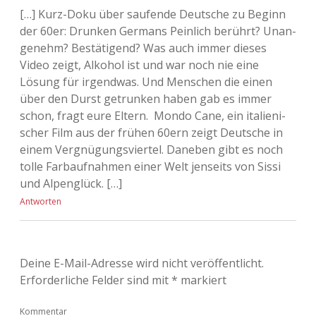
[…] Kurz-Doku über sau­fende Deut­sche zu Beginn
der 60er: Drun­ken Ger­mans Pein­lich berührt? Unan­
ge­nehm? Bestä­ti­gend? Was auch immer die­ses
Video zeigt, Alko­hol ist und war noch nie eine
Lösung für irgend­was. Und Men­schen die einen
über den Durst getrun­ken haben gab es immer
schon, fragt eure Eltern. Mondo Cane, ein ita­lie­ni­
scher Film aus der frü­hen 60ern zeigt Deut­sche in
einem Ver­gnü­gungs­vier­tel. Dane­ben gibt es noch
tolle Farb­auf­nah­men einer Welt jen­seits von Sissi
und Alpen­glück. […]
Antworten
Deine E-Mail-Adresse wird nicht veröffentlicht.
Erforderliche Felder sind mit
*
markiert
Kommentar