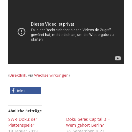
Adventskalender 2013
Visuelles
Adventskalender 2014
Wandnotizen
Adventskalender 2015
Adventskalender 2016
Adventskalender 2017
(
Direktlink
, via
Wechselwirkungen
)
Adventskalender 2018
teilen
Adventskalender 2019
Adventskalender 2020
Ähnliche Beiträge
SWR-Doku: der
Doku-Serie: Capital B –
Adventskalender 2021
Plattenspieler
Wem gehört Berlin?
18. Januar 2019
26. September 2023