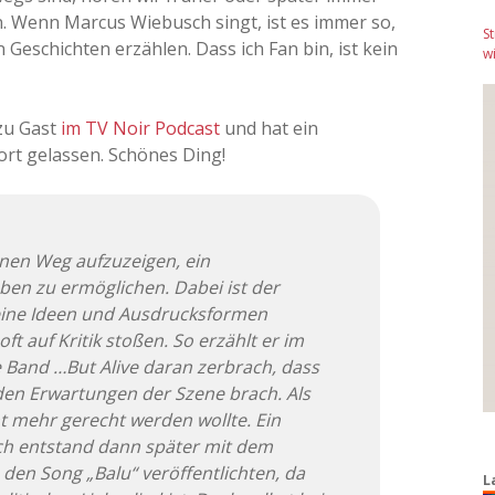
n. Wenn Marcus Wiebusch singt, ist es immer so,
S
 Geschichten erzählen. Dass ich Fan bin, ist kein
wi
zu Gast
im TV Noir Podcast
und hat ein
rt gelassen. Schönes Ding!
inen Weg aufzuzeigen, ein
n zu ermöglichen. Dabei ist der
eine Ideen und Ausdrucksformen
ft auf Kritik stoßen. So erzählt er im
e Band …But Alive daran zerbrach, dass
den Erwartungen der Szene brach. Als
cht mehr gerecht werden wollte. Ein
ch entstand dann später mit dem
e den Song „Balu“ veröffentlichten, da
L