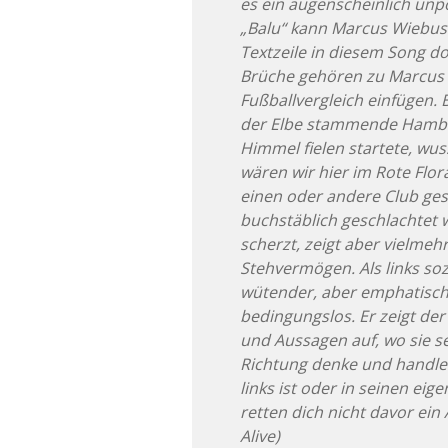
es ein augenscheinlich unpol
„Balu“ kann Marcus Wiebusc
Textzeile in diesem Song doc
Brüche gehören zu Marcus 
Fußballvergleich einfügen. B
der Elbe stammende Hambu
Himmel fielen startete, wuss
wären wir hier im Rote Flor
einen oder andere Club ge
buchstäblich geschlachtet
scherzt, zeigt aber vielmeh
Stehvermögen. Als links soz
wütender, aber emphatisch
bedingungslos. Er zeigt der
und Aussagen auf, wo sie se
Richtung denke und handle
links ist oder in seinen eig
retten dich nicht davor ein 
Alive)