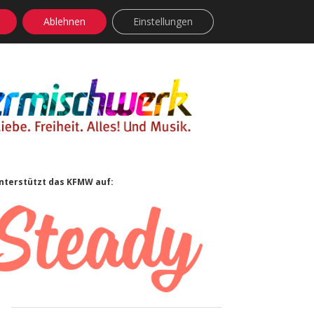
Ablehnen
Einstellungen
facebook
instagram
rss
soundcloud
vimeo
Bluesky
Sidebar
nterstützt das KFMW auf: