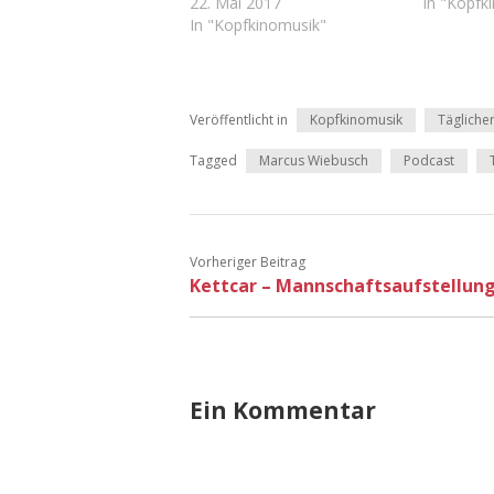
22. Mai 2017
In "Kopfk
In "Kopfkinomusik"
Veröffentlicht in
Kopfkinomusik
Tägliche
Tagged
Marcus Wiebusch
Podcast
Vorheriger Beitrag
Kettcar – Mannschaftsaufstellun
Ein Kommentar