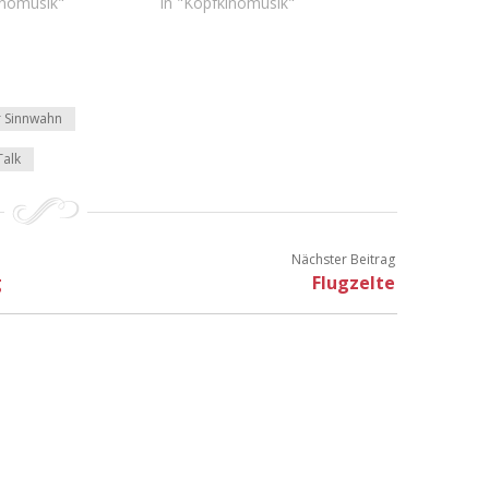
inomusik"
In "Kopfkinomusik"
r Sinnwahn
Talk
Nächster Beitrag
g
Flugzelte