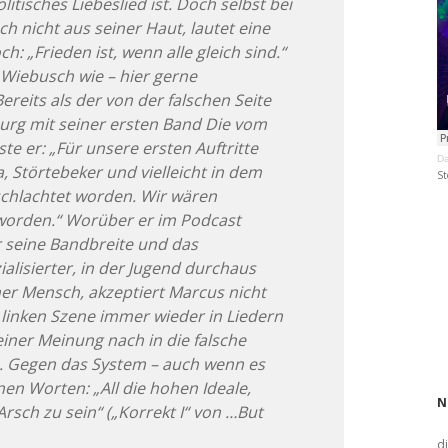
itisches Liebeslied ist. Doch selbst bei
h nicht aus seiner Haut, lautet eine
h: „Frieden ist, wenn alle gleich sind.“
Wiebusch wie – hier gerne
ereits als der von der falschen Seite
rg mit seiner ersten Band Die vom
te er: „Für unsere ersten Auftritte
Da
a, Störtebeker und vielleicht in dem
St
schlachtet worden. Wir wären
 worden.“ Worüber er im Podcast
r seine Bandbreite und das
ialisierter, in der Jugend durchaus
er Mensch, akzeptiert Marcus nicht
 linken Szene immer wieder in Liedern
iner Meinung nach in die falsche
. Gegen das System – auch wenn es
enen Worten: „All die hohen Ideale,
N
Arsch zu sein“ („Korrekt I“ von …But
d