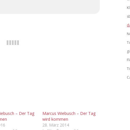
K
s
d
N
T
g
F
Ti
C
iebusch – Der Tag
Marcus Wiebusch – Der Tag
men
wird kommen
016
28. März 2014