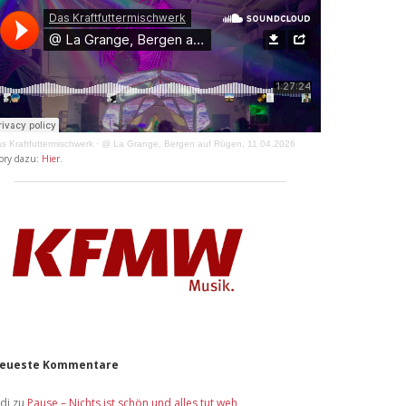
s Kraftfuttermischwerk
·
@ La Grange, Bergen auf Rügen, 11.04.2026
ory dazu:
Hier
.
eueste Kommentare
idi
zu
Pause – Nichts ist schön und alles tut weh