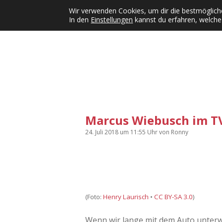
Wir verwenden Cookies, um dir die bestmögliche
In den
Einstellungen
kannst du erfahren, welche
Kategorien
KFMW-Disco
Dates
Inst
Dropdown-Menü öffnen
Marcus Wiebusch im TV
24. Juli 2018
um 11:55 Uhr
von
Ronny
(Foto:
Henry Laurisch
•
CC BY-SA 3.0
)
Wenn wir lange mit dem Auto unterw