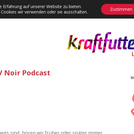
 Erfahrung auf unserer Website zu bieten.
Zustimmen
 Cookies wir verwenden oder sie ausschalten.
agrams
Contact
Adventskalender
Dropdown-Menü öffnen
 Noir Podcast
U
egs sind, hören wir früher oder später immer