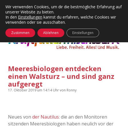
Wir verwenden Cookies, um dir die bestmögliche Erfahrung auf
unserer Website zu bieten.
Menü
Kategorien
Dropdown-
In den
Einstellungen
kannst du erfahren, welche Cookies wir
öffnen
Menü
verwenden oder sie ausschalten.
öffnen
24 Hours Chilling
KFMW-Disco
Zustimmen
Ablehnen
Einstellungen
Die Wende
Dates
Instagrams
Doku
Meeresbiologen entdecken
KFMW-Disco
Contact
einen Walsturz – und sind ganz
Adventskalender
kfmw.stuff
aufgeregt
Dropdown-
Menü
17. Oktober 2019
um 14:14 Uhr
von
Ronny
öffnen
Adventskalender 2010
Kopfkinomusik
facebook
instagram
rss
soundcloud
vimeo
Bluesky
Adventskalender 2011
Nur mal so
Neues von
der Nautilus
: die an den Monitoren
Adventskalender 2012
Täglicher Sinnwahn
sitzenden Meeresbiologen haben neulich vor der