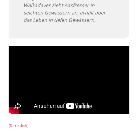
Adventskalender 2022
Walkadaver zieht Aasfresser in
seichten Gewässern an, erhält aber
Adventskalender 2023
das Leben in tiefen Gewässern.
Adventskalender 2024
(
Direktlink
)