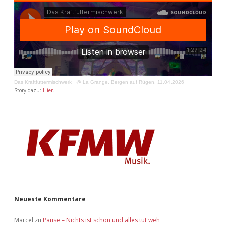
Das Kraftfuttermischwerk
·
@ La Grange, Bergen auf Rügen, 11.04.2026
Story dazu:
Hier
.
Neueste Kommentare
Marcel
zu
Pause – Nichts ist schön und alles tut weh