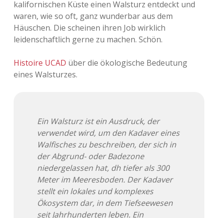
kalifornischen Küste einen Walsturz entdeckt und
Adventskalender 2013
Visuelles
waren, wie so oft, ganz wunderbar aus dem
Häuschen. Die scheinen ihren Job wirklich
Adventskalender 2014
Wandnotizen
leidenschaftlich gerne zu machen. Schön.
Adventskalender 2015
Histoire UCAD
über die ökologische Bedeutung
eines Walsturzes.
Adventskalender 2016
Adventskalender 2017
Ein Walsturz ist ein Ausdruck, der
Adventskalender 2018
verwendet wird, um den Kadaver eines
Walfisches zu beschreiben, der sich in
Adventskalender 2019
der Abgrund- oder Badezone
niedergelassen hat, dh tiefer als 300
Adventskalender 2020
Meter im Meeresboden. Der Kadaver
stellt ein lokales und komplexes
Adventskalender 2021
Ökosystem dar, in dem Tiefseewesen
seit Jahrhunderten leben. Ein