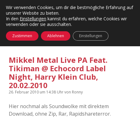
Wir verwenden Cookies, um dir die bestmögliche Erfahrung auf
unserer Website zu bieten.
Menü
Kategorien
Dropdown-
In den
Einstellungen
kannst du erfahren, welche Cookies wir
öffnen
Menü
verwenden oder sie ausschalten.
öffnen
24 Hours Chilling
KFMW-Disco
Zustimmen
Ablehnen
Einstellungen
Die Wende
Dates
Mikkel Metal Live PA Feat.
Instagrams
Doku
Tikiman @ Echocord Label
Night, Harry Klein Club,
KFMW-Disco
Contact
20.02.2010
Adventskalender
kfmw.stuff
Dropdown-
26. Februar 2010
um 14:38 Uhr
von
Ronny
Menü
öffnen
Adventskalender 2010
Kopfkinomusik
Hier nochmal als Soundwolke mit direktem
facebook
instagram
rss
soundcloud
vimeo
Bluesky
Download, ohne Zip, Rar, Rapidshareterror.
Adventskalender 2011
Nur mal so
Adventskalender 2012
Täglicher Sinnwahn