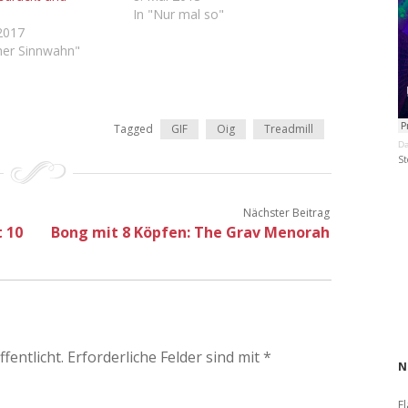
In "Nur mal so"
2017
cher Sinnwahn"
Tagged
GIF
Oig
Treadmill
Da
St
Nächster Beitrag
 10
Bong mit 8 Köpfen: The Grav Menorah
fentlicht.
Erforderliche Felder sind mit
*
N
El