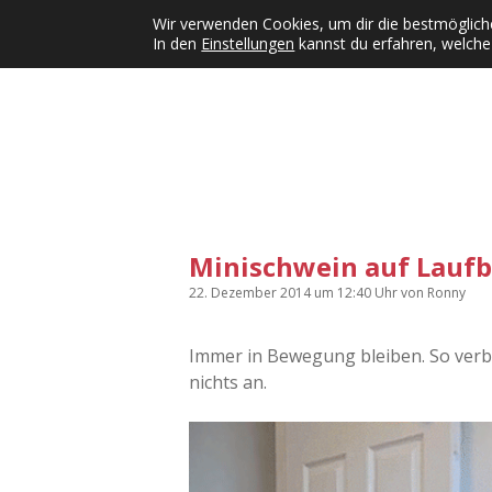
Wir verwenden Cookies, um dir die bestmögliche
In den
Einstellungen
kannst du erfahren, welche
Kategorien
KFMW-Disco
Dates
Inst
Dropdown-Menü öffnen
Minischwein auf Laufba
22. Dezember 2014
um 12:40 Uhr
von
Ronny
Immer in Bewegung bleiben. So verbr
nichts an.