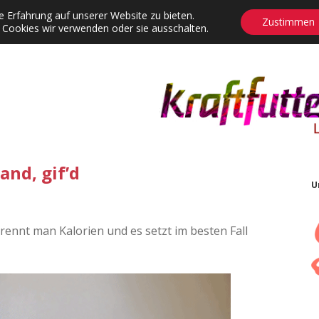
 Erfahrung auf unserer Website zu bieten.
Zustimmen
 Cookies wir verwenden oder sie ausschalten.
agrams
Contact
Adventskalender
Dropdown-Menü öffnen
nd, gif’d
U
ennt man Kalorien und es setzt im besten Fall