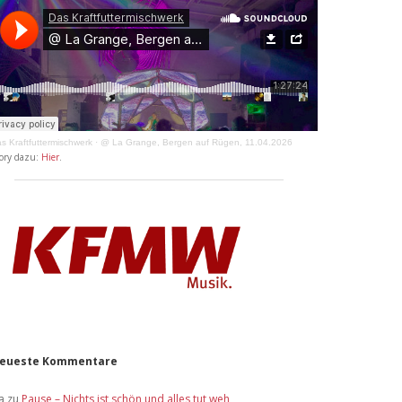
s Kraftfuttermischwerk
·
@ La Grange, Bergen auf Rügen, 11.04.2026
ory dazu:
Hier
.
eueste Kommentare
a
zu
Pause – Nichts ist schön und alles tut weh