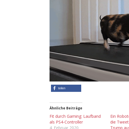
teilen
Ähnliche Beiträge
Fit durch Gaming: Laufband
Ein Robot
als PS4-Controller
die Tweet
4. Februar 2020
Trump au