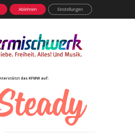
Ablehnen
Einstellungen
facebook
instagram
rss
soundcloud
vimeo
Bluesky
Sidebar
nterstützt das KFMW auf: