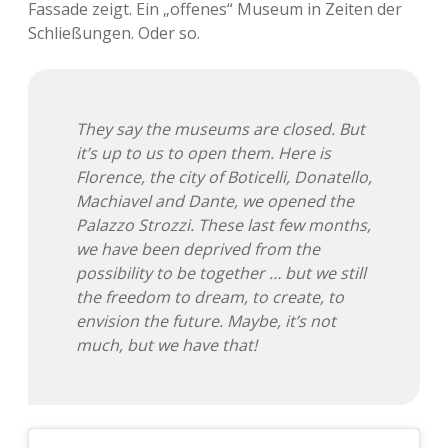
Fassade zeigt. Ein „offenes“ Museum in Zeiten der
Adventskalender 2013
Visuelles
Schließungen. Oder so.
Adventskalender 2014
Wandnotizen
Adventskalender 2015
They say the museums are closed. But
it’s up to us to open them. Here is
Adventskalender 2016
Florence, the city of Boticelli, Donatello,
Machiavel and Dante, we opened the
Adventskalender 2017
Palazzo Strozzi. These last few months,
we have been deprived from the
Adventskalender 2018
possibility to be together … but we still
the freedom to dream, to create, to
Adventskalender 2019
envision the future. Maybe, it’s not
much, but we have that!
Adventskalender 2020
Adventskalender 2021