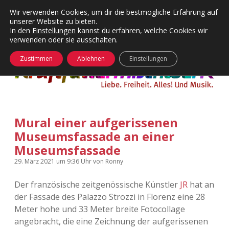
Wir verwenden Cookies, um dir die bestmögliche Erfahrung auf
unserer Website zu bieten.
Menü
Kategorien
Dropdown-
In den
Einstellungen
kannst du erfahren, welche Cookies wir
öffnen
Menü
verwenden oder sie ausschalten.
öffnen
24 Hours Chilling
KFMW-Disco
Zustimmen
Ablehnen
Einstellungen
Die Wende
Dates
Instagrams
Doku
Mural einer aufgerissenen
KFMW-Disco
Contact
Museumsfassade an einer
Adventskalender
kfmw.stuff
Museumsfassade
Dropdown-
Menü
29. März 2021
um 9:36 Uhr
von
Ronny
öffnen
Adventskalender 2010
Kopfkinomusik
facebook
instagram
rss
soundcloud
vimeo
Bluesky
Der französische zeitgenössische Künstler
JR
hat an
Adventskalender 2011
Nur mal so
der Fassade des Palazzo Strozzi in Florenz eine 28
Meter hohe und 33 Meter breite Fotocollage
Adventskalender 2012
Täglicher Sinnwahn
angebracht, die eine Zeichnung der aufgerissenen