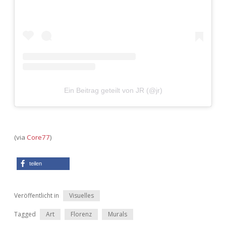
Ein Beitrag geteilt von JR (@jr)
(via
Core77
)
teilen
Veröffentlicht in
Visuelles
Tagged
Art
Florenz
Murals