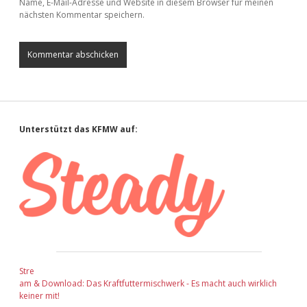
Name, E-Mail-Adresse und Website in diesem Browser für meinen
nächsten Kommentar speichern.
Sidebar
Unterstützt das KFMW auf:
Stre
am & Download: Das Kraftfuttermischwerk - Es macht auch wirklich
keiner mit!