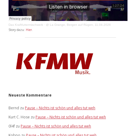
Das Kraftfuttermischwerk
·
@ La Grange, Bergen auf Rügen, 11.04.2026
Story dazu:
Hier
.
Neueste Kommentare
Bernd
zu
Pause – Nichts ist schön und alles tut weh
Kurt C. Hose
zu
Pause – Nichts ist schön und alles tut weh
0l4f
zu
Pause – Nichts ist schön und alles tut weh
Kobpo
zu
Pause – Nichts ist schön und alles tut weh