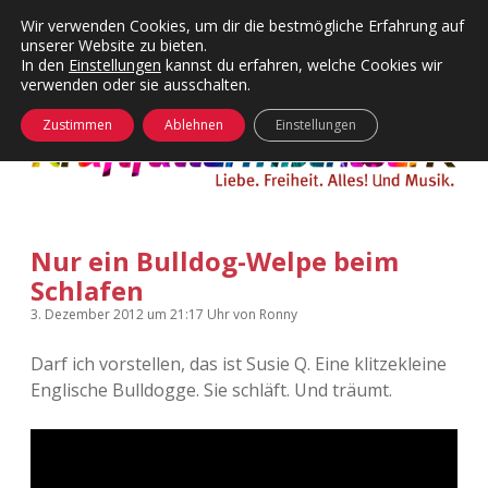
Wir verwenden Cookies, um dir die bestmögliche Erfahrung auf
unserer Website zu bieten.
Menü
Kategorien
Dropdown-
In den
Einstellungen
kannst du erfahren, welche Cookies wir
öffnen
Menü
verwenden oder sie ausschalten.
öffnen
24 Hours Chilling
KFMW-Disco
Zustimmen
Ablehnen
Einstellungen
Die Wende
Dates
Instagrams
Doku
Nur ein Bulldog-Welpe beim
KFMW-Disco
Contact
Schlafen
Adventskalender
kfmw.stuff
Dropdown-
3. Dezember 2012
um 21:17 Uhr
von
Ronny
Menü
öffnen
Darf ich vorstellen, das ist Susie Q. Eine klitzekleine
Adventskalender 2010
Kopfkinomusik
facebook
instagram
rss
soundcloud
vimeo
Bluesky
Englische Bulldogge. Sie schläft. Und träumt.
Adventskalender 2011
Nur mal so
Adventskalender 2012
Täglicher Sinnwahn