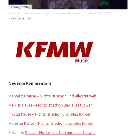
Das Kraftfuttermischwerk
·
@ La Grange, Bergen auf Rügen, 11.04.2026
Story dazu:
Hier
.
Neueste Kommentare
Marcel
zu
Pause – Nichts ist schön und alles tut weh
Maik
zu
Pause – Nichts ist schön und alles tut weh
hikE
zu
Pause – Nichts ist schön und alles tut weh
Marie
zu
Pause – Nichts ist schön und alles tut weh
Pascal
zu
Pause – Nichts ist schön und alles tut weh