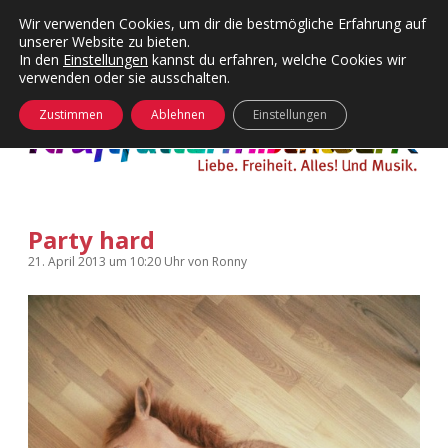
Wir verwenden Cookies, um dir die bestmögliche Erfahrung auf
unserer Website zu bieten.
Menü
Kategorien
Dropdown-
In den
Einstellungen
kannst du erfahren, welche Cookies wir
öffnen
Menü
verwenden oder sie ausschalten.
öffnen
24 Hours Chilling
KFMW-Disco
Zustimmen
Ablehnen
Einstellungen
Die Wende
Dates
Instagrams
Doku
Party hard
KFMW-Disco
Contact
21. April 2013
um 10:20 Uhr
von
Ronny
Adventskalender
kfmw.stuff
Dropdown-
Menü
öffnen
Adventskalender 2010
Kopfkinomusik
facebook
instagram
rss
soundcloud
vimeo
Bluesky
Adventskalender 2011
Nur mal so
Adventskalender 2012
Täglicher Sinnwahn