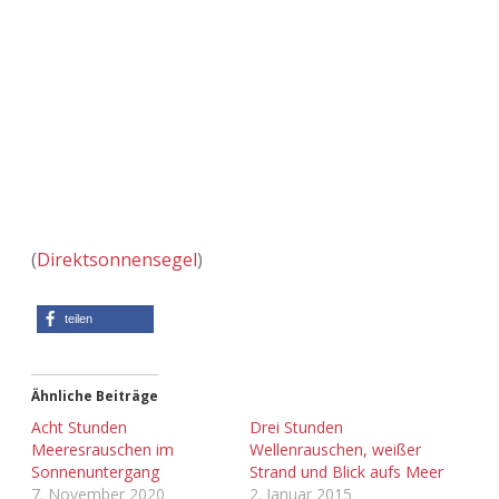
Adventskalender 2013
Visuelles
Adventskalender 2014
Wandnotizen
Adventskalender 2015
Adventskalender 2016
Adventskalender 2017
(
Direktsonnensegel
)
Adventskalender 2018
teilen
Adventskalender 2019
Ähnliche Beiträge
Adventskalender 2020
Acht Stunden
Drei Stunden
Meeresrauschen im
Wellenrauschen, weißer
Adventskalender 2021
Sonnenuntergang
Strand und Blick aufs Meer
7. November 2020
2. Januar 2015