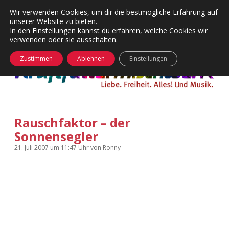
Wir verwenden Cookies, um dir die bestmögliche Erfahrung auf
unserer Website zu bieten.
Menü
Kategorien
Dropdown-
In den
Einstellungen
kannst du erfahren, welche Cookies wir
öffnen
Menü
verwenden oder sie ausschalten.
öffnen
24 Hours Chilling
KFMW-Disco
Zustimmen
Ablehnen
Einstellungen
Die Wende
Dates
Instagrams
Doku
Rauschfaktor – der
KFMW-Disco
Contact
Sonnensegler
Adventskalender
kfmw.stuff
Dropdown-
21. Juli 2007
um 11:47 Uhr
von
Ronny
Menü
öffnen
Adventskalender 2010
Kopfkinomusik
facebook
instagram
rss
soundcloud
vimeo
Bluesky
Adventskalender 2011
Nur mal so
Adventskalender 2012
Täglicher Sinnwahn