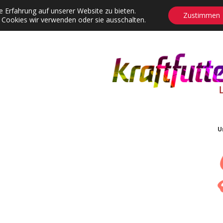
 Erfahrung auf unserer Website zu bieten.
Zustimmen
 Cookies wir verwenden oder sie ausschalten.
agrams
Contact
Adventskalender
Dropdown-Menü öffnen
U