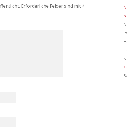
fentlicht.
Erforderliche Felder sind mit
*
M
h
M
P
H
D
s
G
R