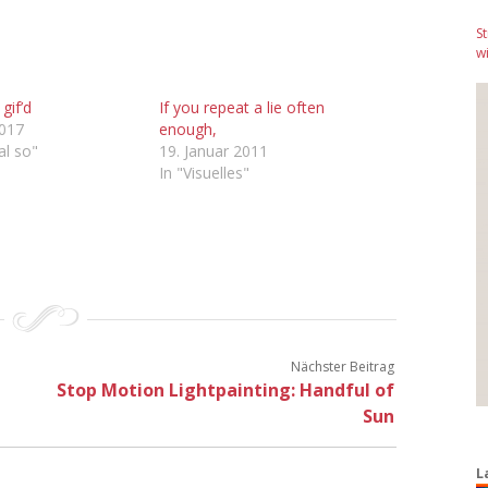
S
wi
gif’d
If you repeat a lie often
2017
enough,
al so"
19. Januar 2011
In "Visuelles"
Nächster Beitrag
Stop Motion Lightpainting: Handful of
Sun
L