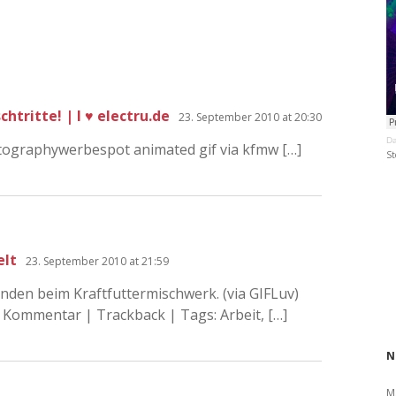
chtritte! | I ♥ electru.de
23. September 2010 at 20:30
Da
graphywerbespot animated gif via kfmw […]
St
elt
23. September 2010 at 21:59
unden beim Kraftfuttermischwerk. (via GIFLuv)
 Kommentar | Trackback | Tags: Arbeit, […]
N
M