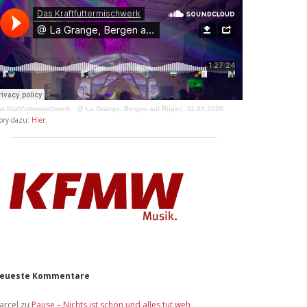
s Kraftfuttermischwerk
·
@ La Grange, Bergen auf Rügen, 11.04.2026
ory dazu:
Hier
.
eueste Kommentare
arcel
zu
Pause – Nichts ist schön und alles tut weh