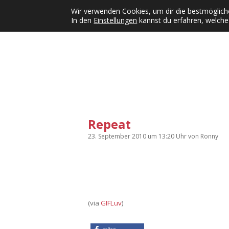
Wir verwenden Cookies, um dir die bestmögliche
In den
Einstellungen
kannst du erfahren, welche
Kategorien
KFMW-Disco
Dates
Inst
Dropdown-Menü öffnen
Repeat
23. September 2010
um 13:20 Uhr
von
Ronny
(via
GIFLuv
)