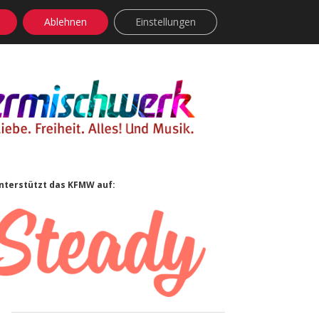
Ablehnen
Einstellungen
facebook
instagram
rss
soundcloud
vimeo
Bluesky
Sidebar
nterstützt das KFMW auf: