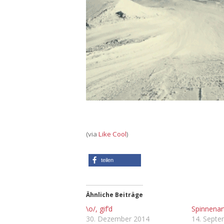
(via
Like Cool
)
teilen
Ähnliche Beiträge
\o/, gif’d
Spinnenar
30. Dezember 2014
14. Sept