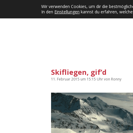
Wir verwenden Cookies, um dir die bestmögliche
In den
Einstellungen
kannst du erfahren, welche
Kategorien
KFMW-Disco
Dates
Inst
Dropdown-Menü öffnen
Skifliegen, gif’d
11. Februar 2015
um 15:15 Uhr
von
Ronny