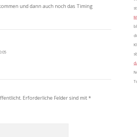
u kommen und dann auch noch das Timing
s
M
b
d
K
0:05
s
d
N
T
fentlicht.
Erforderliche Felder sind mit
*