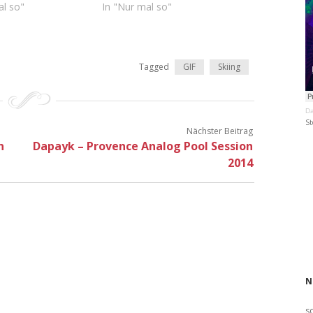
al so"
In "Nur mal so"
Tagged
GIF
Skiing
Da
St
Nächster Beitrag
n
Dapayk – Provence Analog Pool Session
2014
N
s