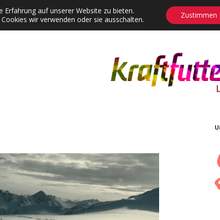
 Erfahrung auf unserer Website zu bieten.
Zustimmen
 Cookies wir verwenden oder sie ausschalten.
agrams
Contact
Adventskalender
Dropdown-Menü öffnen
U