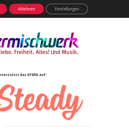
Ablehnen
Einstellungen
facebook
instagram
rss
soundcloud
vimeo
Bluesky
Sidebar
nterstützt das KFMW auf: