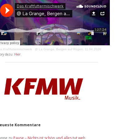
s Kraftfuttermischwerk
·
@ La Grange, Bergen auf Rügen, 11.04.2026
ory dazu:
Hier
.
eueste Kommentare
onne
zu
Pause – Nichts ist schön und alles tut weh