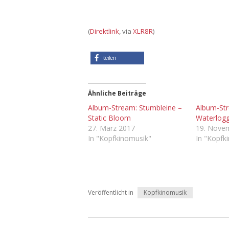
(
Direktlink
, via
XLR8R
)
teilen
Ähnliche Beiträge
Album-Stream: Stumbleine –
Album-Str
Static Bloom
Waterlog
27. März 2017
19. Nove
In "Kopfkinomusik"
In "Kopfk
Veröffentlicht in
Kopfkinomusik