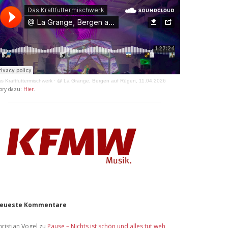
s Kraftfuttermischwerk
·
@ La Grange, Bergen auf Rügen, 11.04.2026
ory dazu:
Hier
.
eueste Kommentare
hristian Vogel
zu
Pause – Nichts ist schön und alles tut weh