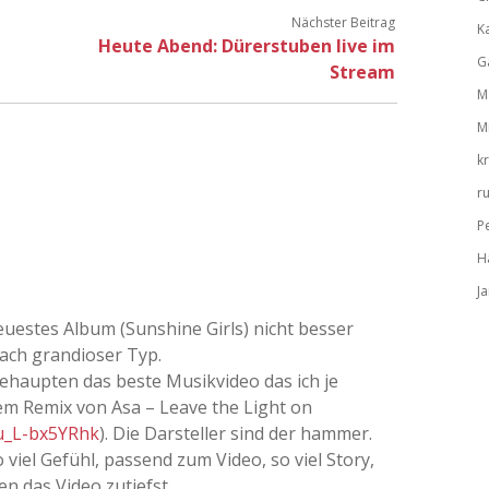
Nächster Beitrag
K
Heute Abend: Dürerstuben live im
G
Stream
M
M
k
r
P
H
J
euestes Album (Sunshine Girls) nicht besser
fach grandioser Typ.
ehaupten das beste Musikvideo das ich je
em Remix von Asa – Leave the Light on
u_L-bx5YRhk
). Die Darsteller sind der hammer.
viel Gefühl, passend zum Video, so viel Story,
en das Video zutiefst.