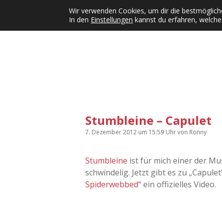
Wir verwenden Cookies, um dir die bestmögliche
In den
Einstellungen
kannst du erfahren, welche
Kategorien
KFMW-Disco
Dates
Inst
Dropdown-Menü öffnen
Stumbleine – Capulet
7. Dezember 2012
um 15:59 Uhr
von
Ronny
Stumbleine
ist für mich einer der Mu
schwindelig. Jetzt gibt es zu „Capul
Spiderwebbed
“ ein offizielles Video.