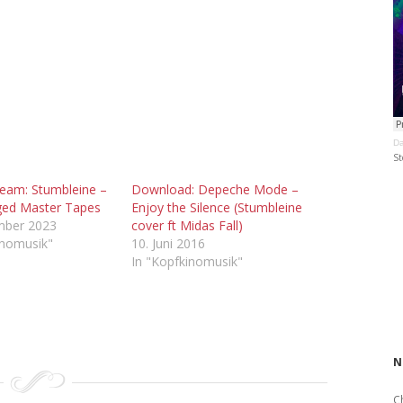
Da
St
eam: Stumbleine –
Download: Depeche Mode –
ged Master Tapes
Enjoy the Silence (Stumbleine
mber 2023
cover ft Midas Fall)
inomusik"
10. Juni 2016
In "Kopfkinomusik"
N
C