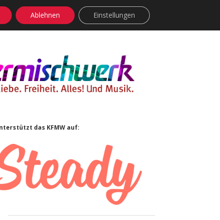
Ablehnen
Einstellungen
facebook
instagram
rss
soundcloud
vimeo
Bluesky
Sidebar
nterstützt das KFMW auf: