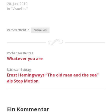
Adventskalender 2022
20. Juni 2010
In "Visuelles"
Adventskalender 2023
Adventskalender 2024
Veröffentlicht in
Visuelles
Vorheriger Beitrag
Whatever you are
Nächster Beitrag
Ernst Hemingways “The old man and the sea“
als Stop Motion
Ein Kommentar