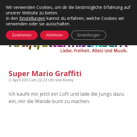
Wir verwenden Cookies, um dir die bestmögliche Erfahrung auf
unserer Website zu bieten.
Menü
Kategorien
Dropdown-
In den
Einstellungen
kannst du erfahren, welche Cookies wir
öffnen
Menü
verwenden oder sie ausschalten.
öffnen
24 Hours Chilling
KFMW-Disco
Zustimmen
Ablehnen
Einstellungen
Die Wende
Dates
Instagrams
Doku
Super Mario Graffiti
KFMW-Disco
Contact
3. April 2012
um 22:23 Uhr
von
Ronny
Adventskalender
kfmw.stuff
Dropdown-
Menü
Ich kaufe mir jetzt ein Loft und lade die Jungs dazu
öffnen
ein, mir die Wände bunt zu machen.
Adventskalender 2010
Kopfkinomusik
facebook
instagram
rss
soundcloud
vimeo
Bluesky
Adventskalender 2011
Nur mal so
Adventskalender 2012
Täglicher Sinnwahn