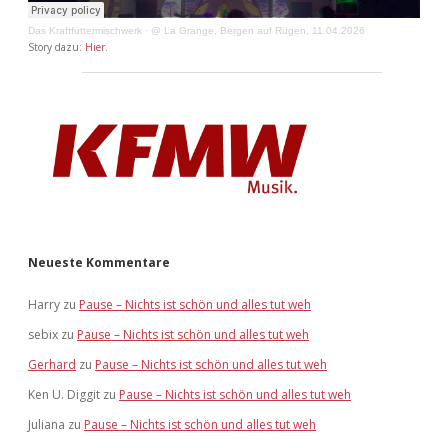
Das Kraftfuttermischwerk
·
@ La Grange, Bergen auf Rügen, 11.04.2026
Story dazu:
Hier
.
Neueste Kommentare
Harry
zu
Pause – Nichts ist schön und alles tut weh
sebix
zu
Pause – Nichts ist schön und alles tut weh
Gerhard
zu
Pause – Nichts ist schön und alles tut weh
Ken U. Diggit
zu
Pause – Nichts ist schön und alles tut weh
Juliana
zu
Pause – Nichts ist schön und alles tut weh