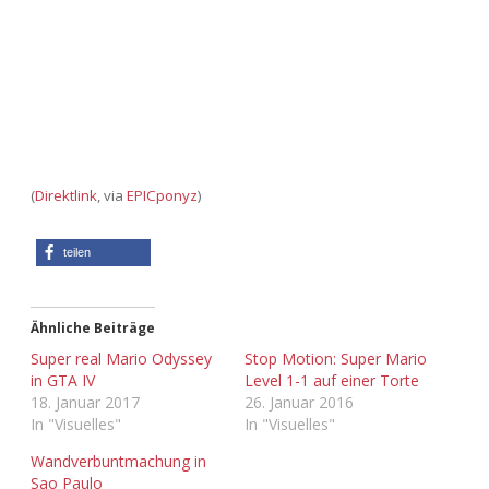
Adventskalender 2013
Visuelles
Adventskalender 2014
Wandnotizen
Adventskalender 2015
Adventskalender 2016
(
Direktlink
, via
EPICponyz
)
Adventskalender 2017
teilen
Adventskalender 2018
Ähnliche Beiträge
Adventskalender 2019
Super real Mario Odyssey
Stop Motion: Super Mario
in GTA IV
Level 1-1 auf einer Torte
Adventskalender 2020
18. Januar 2017
26. Januar 2016
In "Visuelles"
In "Visuelles"
Adventskalender 2021
Wandverbuntmachung in
Sao Paulo