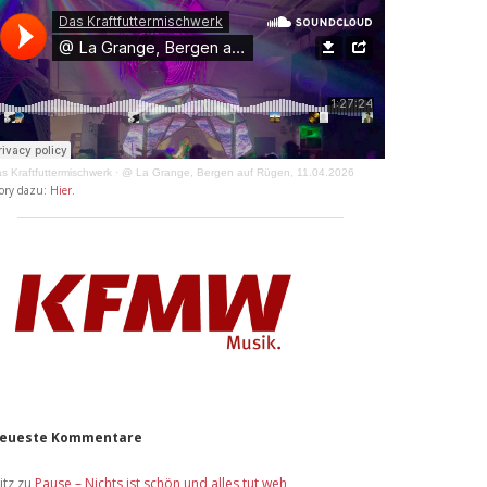
s Kraftfuttermischwerk
·
@ La Grange, Bergen auf Rügen, 11.04.2026
ory dazu:
Hier
.
eueste Kommentare
itz
zu
Pause – Nichts ist schön und alles tut weh