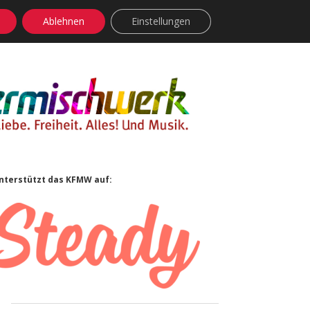
Ablehnen
Einstellungen
facebook
instagram
rss
soundcloud
vimeo
Bluesky
Sidebar
nterstützt das KFMW auf: