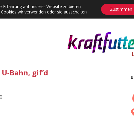
 Erfahrung auf unserer Website zu bieten.
Zustimmen
 Cookies wir verwenden oder sie ausschalten.
agrams
Contact
Adventskalender
Dropdown-Menü öffnen
 U-Bahn, gif’d
U