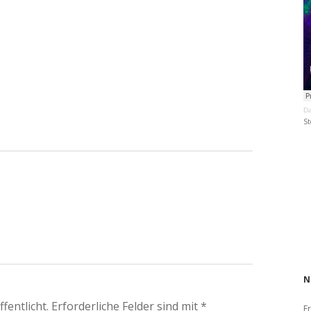
Da
St
N
fentlicht.
Erforderliche Felder sind mit
*
Fr