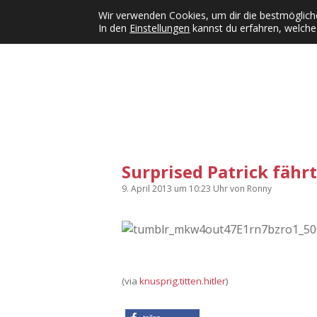
Wir verwenden Cookies, um dir die bestmögliche
In den
Einstellungen
kannst du erfahren, welche
Kategorien
KFMW-Disco
Dates
Inst
Dropdown-Menü öffnen
Surprised Patrick fährt
9. April 2013
um 10:23 Uhr
von
Ronny
(via
knusprig.titten.hitler
)