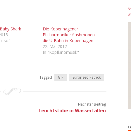
S
wi
 Baby Shark
Die Kopenhagener
 2015
Philharmoniker flashmoben
al so"
die U-Bahn in Kopenhagen
22. Mai 2012
In "Kopfkinomusik"
Tagged
GIF
Surprised Patrick
Nächster Beitrag
Leuchtstäbe in Wasserfällen
L