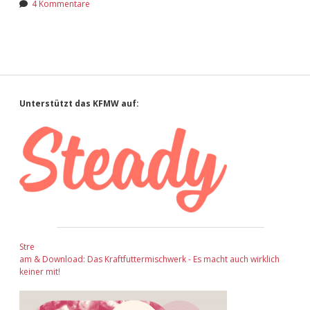
4 Kommentare
Adventskalender 2022
Adventskalender 2023
Adventskalender 2024
Sidebar
Unterstützt das KFMW auf:
Stre
am & Download: Das Kraftfuttermischwerk - Es macht auch wirklich
keiner mit!