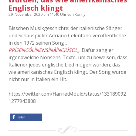
Englisch klingt
Adventskalender 2013
Visuelles
29. November 2020
um 11:40 Uhr
von
Ronny
Adventskalender 2014
Wandnotizen
Bisschen Musikgeschichte: der italienische Sänger
und Schauspieler Adriano Celentano veröffentlichte
Adventskalender 2015
in den 1972 seinen Song
„
PRİSENCÓLİNENSİNÁİNCIÚSOL
„
. Dafür sang er
Adventskalender 2016
irgendwelche Nonsens-Texte, um zu beweisen, dass
Italiener jedes englische Lied mögen würden, das
Adventskalender 2017
wie amerikanisches Englisch klingt. Der Song wurde
nicht nur in Italien ein Hit.
Adventskalender 2018
https://twitter.com/HarrietMould/status/133189092
Adventskalender 2019
1277943808
Adventskalender 2020
teilen
Adventskalender 2021