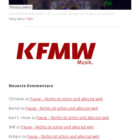
Das Kraftfuttermischwerk
·
@ La Grange, Bergen auf Rügen, 11.04.2026
Story dazu:
Hier
.
Neueste Kommentare
Christian
zu
Pause – Nichts ist schön und alles tut weh
Bernd
zu
Pause – Nichts ist schön und alles tut weh
Kurt C. Hose
zu
Pause – Nichts ist schön und alles tut weh
0l4f
zu
Pause – Nichts ist schön und alles tut weh
Kobpo
zu
Pause – Nichts ist schön und alles tut weh