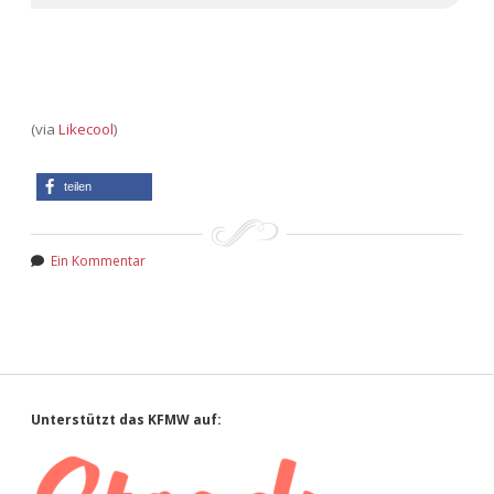
(via
Likecool
)
teilen
Ein Kommentar
Sidebar
Unterstützt das KFMW auf: