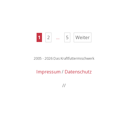
Seitennummerierung
1
2
…
5
Weiter
der
Beiträge
2005 - 2026 Das Kraftfuttermischwerk
Impressum
Datenschutz
//