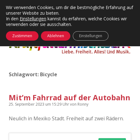
Wir verwenden Cookies, um dir die bestmögliche Erfahrung auf
unserer Website zu bieten.
Menü
Kategorien
Dropdown-
In den
Einstellungen
kannst du erfahren, welche Cookies wir
öffnen
Menü
verwenden oder sie ausschalten.
öffnen
24 Hours Chilling
KFMW-Disco
Zustimmen
Ablehnen
Einstellungen
Die Wende
Dates
Instagrams
Doku
Schlagwort:
Bicycle
KFMW-Disco
Contact
Adventskalender
kfmw.stuff
Dropdown-
Menü
Mit’m Fahrrad auf der Autobahn
öffnen
Adventskalender 2010
Kopfkinomusik
25. September 2023
um 15:29 Uhr
von
Ronny
facebook
instagram
rss
soundcloud
vimeo
Bluesky
Neulich in Mexiko Stadt. Freiheit auf zwei Rädern.
Adventskalender 2011
Nur mal so
Adventskalender 2012
Täglicher Sinnwahn