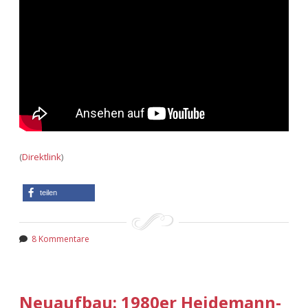
(
Direktlink
)
teilen
8 Kommentare
Neuaufbau: 1980er Heidemann-