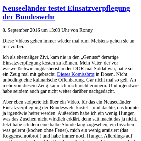
Neuseeländer testet Einsatzverpflegung
der Bundeswehr
8. September 2016
um 13:03 Uhr
von
Ronny
Diese Videos gehen immer wieder mal rum. Meistens gehen sie an
mir vorbei.
Ich als ehemaliger Zivi, kam nie in den „Genuss“ derartige
Einsatzverpflegung kosten zu können. Mein Vater, der vor
wasweißichwielangdasherist in der DDR mal Soldat war, hatte so
ein Zeug mal mit gebracht.
Dieses Komissbrot
in Dosen. Nicht
unbedingt eine kulinarische Offenbarung. Gar nicht mal so geil. An
mehr von diesem Zeug kann ich mich nicht erinnern. Und irgendwie
habe seitdem auch gar nicht weiter darüber nachgedacht.
Aber eben stolperte ich über ein Video, für das ein Neuseeländer
Einsatzverpflegung der Bundeswehr kostet – und dachte, das könnte
ja irgendwie heiter werden. Außerdem habe ich ein wenig Hunger,
was das Zusehen nicht wirklich erklärt, denn satt macht das ja nicht.
Jetzt habe ich dem eine halbe Stunde lang zugesehen, ein bisschen
was gelernt (kochen ohne Feuer), mich ein wenig amüsiert (das
Roggenschrotbrot!) und habe immer noch Hunger. Allerdings auf