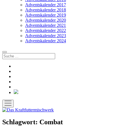
Adventskalender 2017
Adventskalender 2018
Adventskalender 2019
Adventskalender 2020
Adventskalender 2021
Adventskalender 2022
Adventskalender 2023
Adventskalender 2024
Suchen
facebook
instagram
rss
soundcloud
vimeo
Bluesky
Menü
öffnen
Schlagwort:
Combat