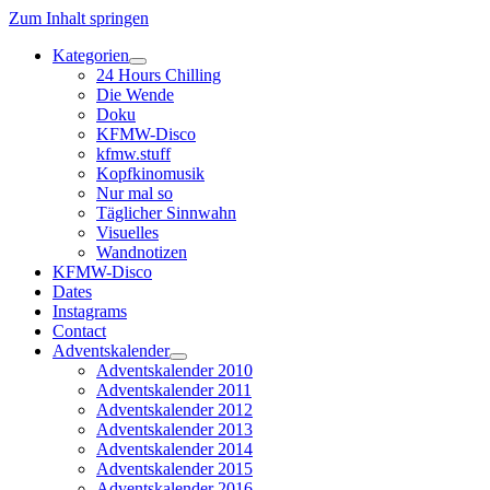
Zum Inhalt springen
Kategorien
Dropdown-
24 Hours Chilling
Menü
Die Wende
öffnen
Doku
KFMW-Disco
kfmw.stuff
Kopfkinomusik
Nur mal so
Täglicher Sinnwahn
Visuelles
Wandnotizen
KFMW-Disco
Dates
Instagrams
Contact
Adventskalender
Dropdown-
Adventskalender 2010
Menü
Adventskalender 2011
öffnen
Adventskalender 2012
Adventskalender 2013
Adventskalender 2014
Adventskalender 2015
Adventskalender 2016