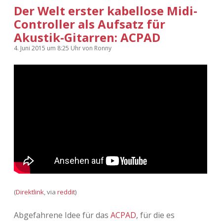
Der Welt erster kabellose Midi-
Controller als Aufsatz für
Akustik-Gitarren: ACPAD
4. Juni 2015
um 8:25 Uhr
von
Ronny
(
Direktlink
, via
reddit
)
Abgefahrene Idee für das
ACPAD
, für die es