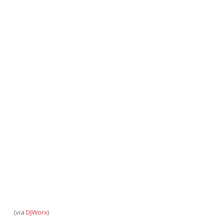
(via
DJWorx
)