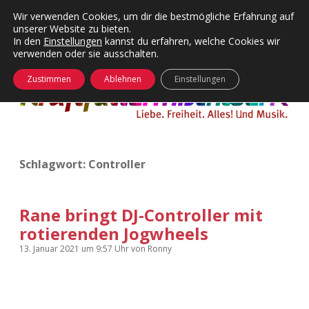
Wir verwenden Cookies, um dir die bestmögliche Erfahrung auf
unserer Website zu bieten.
Menü
Kategorien
Dropdown-
In den
Einstellungen
kannst du erfahren, welche Cookies wir
öffnen
Menü
verwenden oder sie ausschalten.
öffnen
24 Hours Chilling
KFMW-Disco
Zustimmen
Ablehnen
Einstellungen
Die Wende
Dates
Instagrams
Doku
Schlagwort:
Controller
KFMW-Disco
Contact
Adventskalender
kfmw.stuff
Dropdown-
Menü
Rane bringt DJ-Controller mit
öffnen
rotierenden Jogwheels
Adventskalender 2010
Kopfkinomusik
facebook
instagram
rss
soundcloud
vimeo
Bluesky
13. Januar 2021
um 9:57 Uhr
von
Ronny
Adventskalender 2011
Nur mal so
Adventskalender 2012
Täglicher Sinnwahn