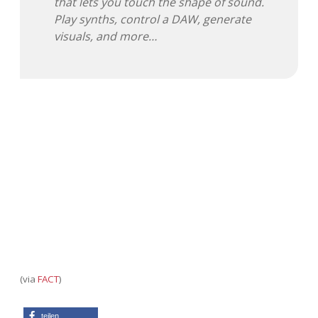
that lets you touch the shape of sound.
Play synths, control a DAW, generate
visuals, and more…
(via
FACT
)
teilen