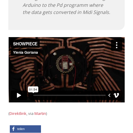
Arduino to the Pd programm where
the data gets converted in Midi Signals.
(
Direktlink
, via
Martin
)
teilen