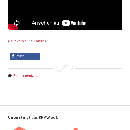
(
Direktlink
, via
Tanith
)
teilen
3 Kommentare
Sidebar
Unterstützt das KFMW auf: