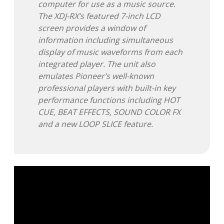
computer for use as a music source.
The XDJ-RX’s featured 7-inch LCD
screen provides a window of
information including simultaneous
display of music waveforms from each
integrated player. The unit also
emulates Pioneer’s well-known
professional players with built-in key
performance functions including HOT
CUE, BEAT EFFECTS, SOUND COLOR FX
and a new LOOP SLICE feature.