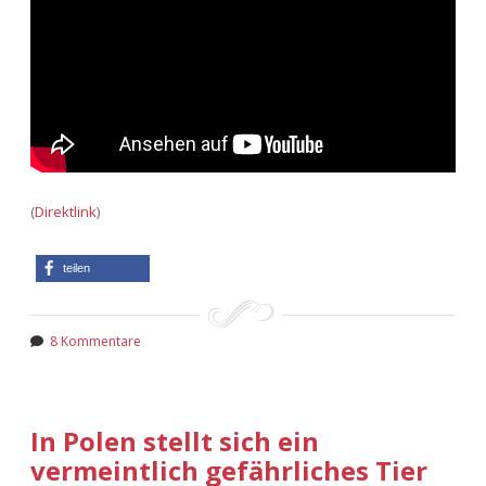
(
Direktlink
)
teilen
8 Kommentare
In Polen stellt sich ein
vermeintlich gefährliches Tier