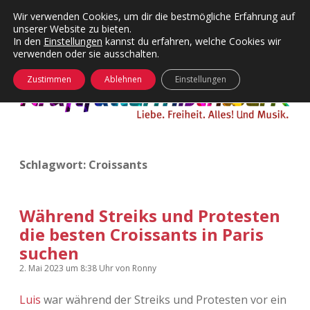
Wir verwenden Cookies, um dir die bestmögliche Erfahrung auf
unserer Website zu bieten.
Menü
Kategorien
Dropdown-
In den
Einstellungen
kannst du erfahren, welche Cookies wir
öffnen
Menü
verwenden oder sie ausschalten.
öffnen
24 Hours Chilling
KFMW-Disco
Zustimmen
Ablehnen
Einstellungen
Die Wende
Dates
Instagrams
Doku
Schlagwort:
Croissants
KFMW-Disco
Contact
Adventskalender
kfmw.stuff
Dropdown-
Menü
Während Streiks und Protesten
öffnen
die besten Croissants in Paris
Adventskalender 2010
Kopfkinomusik
facebook
instagram
rss
soundcloud
vimeo
Bluesky
suchen
Adventskalender 2011
Nur mal so
2. Mai 2023
um 8:38 Uhr
von
Ronny
Adventskalender 2012
Täglicher Sinnwahn
Luis
war während der Streiks und Protesten vor ein