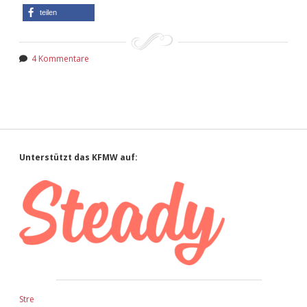
teilen
4 Kommentare
Sidebar
Unterstützt das KFMW auf:
Stre