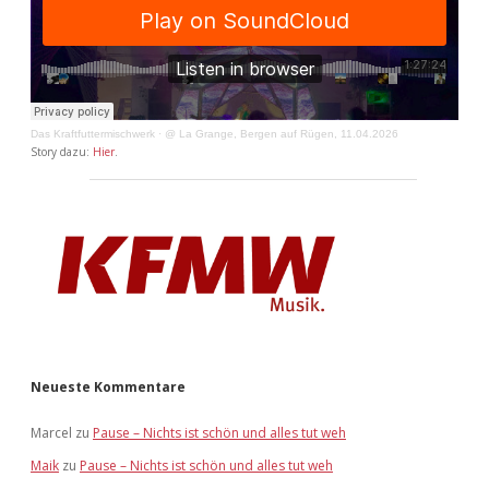
Das Kraftfuttermischwerk
·
@ La Grange, Bergen auf Rügen, 11.04.2026
Story dazu:
Hier
.
Neueste Kommentare
Marcel
zu
Pause – Nichts ist schön und alles tut weh
Maik
zu
Pause – Nichts ist schön und alles tut weh