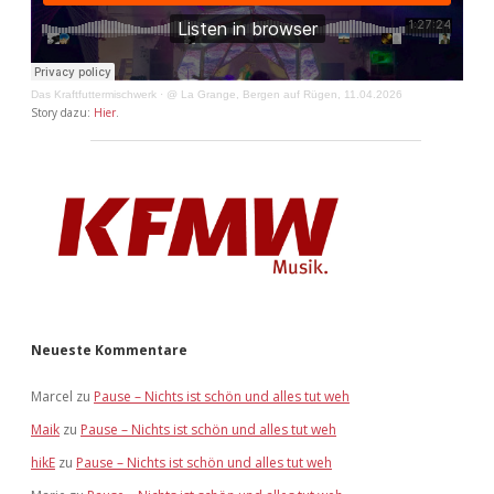
Das Kraftfuttermischwerk
·
@ La Grange, Bergen auf Rügen, 11.04.2026
Story dazu:
Hier
.
Neueste Kommentare
Marcel
zu
Pause – Nichts ist schön und alles tut weh
Maik
zu
Pause – Nichts ist schön und alles tut weh
hikE
zu
Pause – Nichts ist schön und alles tut weh