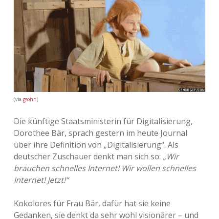
Adventskalender 2013
Visuelles
Adventskalender 2014
Wandnotizen
Adventskalender 2015
Adventskalender 2016
(via
gsohn
)
Adventskalender 2017
Die künftige Staatsministerin für Digitalisierung,
Dorothee Bär, sprach gestern im heute Journal
Adventskalender 2018
über ihre Definition von „Digitalisierung“. Als
deutscher Zuschauer denkt man sich so:
„Wir
Adventskalender 2019
brauchen schnelles Internet! Wir wollen schnelles
Internet! Jetzt!“
Adventskalender 2020
Kokolores für Frau Bär, dafür hat sie keine
Adventskalender 2021
Gedanken, sie denkt da sehr wohl visionärer – und