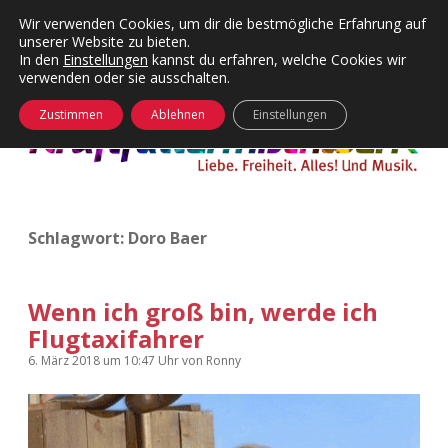
Wir verwenden Cookies, um dir die bestmögliche Erfahrung auf
unserer Website zu bieten.
Menü
Kategorien
Dropdown-
In den
Einstellungen
kannst du erfahren, welche Cookies wir
öffnen
Menü
verwenden oder sie ausschalten.
öffnen
24 Hours Chilling
KFMW-Disco
Zustimmen
Ablehnen
Einstellungen
Die Wende
Dates
Instagrams
Doku
Schlagwort:
Doro Baer
KFMW-Disco
Contact
Adventskalender
kfmw.stuff
Dropdown-
Menü
Wenn ich groß bin, werde ich
öffnen
Flugtaxifahrer
Adventskalender 2010
Kopfkinomusik
facebook
instagram
rss
soundcloud
vimeo
Bluesky
6. März 2018
um 10:47 Uhr
von
Ronny
Adventskalender 2011
Nur mal so
Adventskalender 2012
Täglicher Sinnwahn