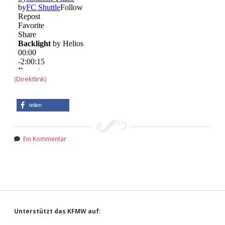
(
Direktlink
)
teilen
Ein Kommentar
Sidebar
Unterstützt das KFMW auf: