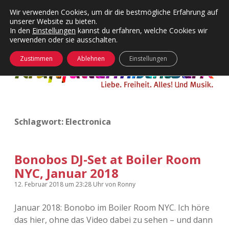
Wir verwenden Cookies, um dir die bestmögliche Erfahrung auf
unserer Website zu bieten.
Menü
Kategorien
Dropdown-
In den
Einstellungen
kannst du erfahren, welche Cookies wir
öffnen
Menü
verwenden oder sie ausschalten.
öffnen
24 Hours Chilling
KFMW-Disco
Zustimmen
Ablehnen
Einstellungen
Die Wende
Dates
Instagrams
Doku
Schlagwort:
Electronica
KFMW-Disco
Contact
Adventskalender
kfmw.stuff
Dropdown-
Menü
Bonobos DJ-Set at Boiler Room
öffnen
NYC, Januar 2018
Adventskalender 2010
Kopfkinomusik
facebook
instagram
rss
soundcloud
vimeo
Bluesky
12. Februar 2018
um 23:28 Uhr
von
Ronny
Adventskalender 2011
Nur mal so
Januar 2018: Bonobo im Boiler Room NYC. Ich höre
das hier, ohne das Video dabei zu sehen – und dann
Adventskalender 2012
Täglicher Sinnwahn