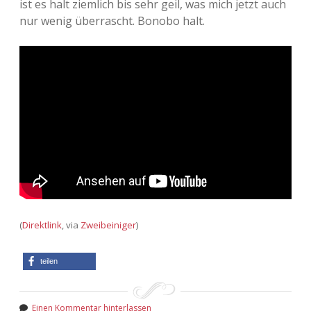
ist es halt ziemlich bis sehr geil, was mich jetzt auch
nur wenig überrascht. Bonobo halt.
Adventskalender 2013
Visuelles
Adventskalender 2014
Wandnotizen
Adventskalender 2015
Adventskalender 2016
Adventskalender 2017
Adventskalender 2018
Adventskalender 2019
(
Direktlink
, via
Zweibeiniger
)
Adventskalender 2020
teilen
Adventskalender 2021
Einen Kommentar hinterlassen