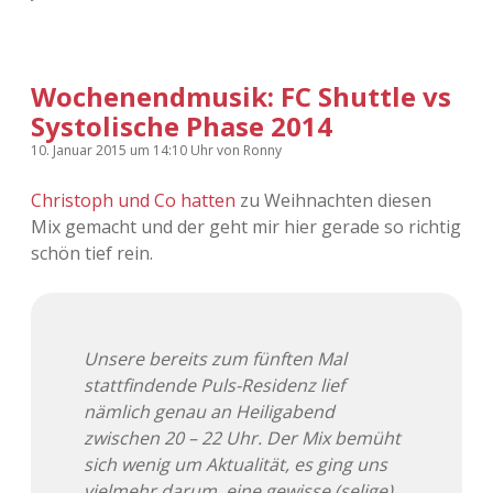
Adventskalender 2022
Adventskalender 2023
Wochenendmusik: FC Shuttle vs
Systolische Phase 2014
Adventskalender 2024
10. Januar 2015
um 14:10 Uhr
von
Ronny
Christoph und Co hatten
zu Weihnachten diesen
Mix gemacht und der geht mir hier gerade so richtig
schön tief rein.
Unsere bereits zum fünften Mal
stattfindende Puls-Residenz lief
nämlich genau an Heiligabend
zwischen 20 – 22 Uhr. Der Mix bemüht
sich wenig um Aktualität, es ging uns
vielmehr darum, eine gewisse (selige)