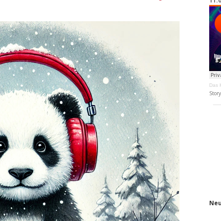
11.
Das K
Stor
Neu