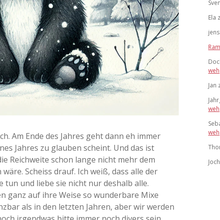
Sve
Ela
jens
Ram
Doc
weh
Jan
Jah
weh
Seb
weh
rch. Am Ende des Jahres geht dann eh immer
ines Jahres zu glauben scheint. Und das ist
Tho
die Reichweite schon lange nicht mehr dem
Joc
wäre. Scheiss drauf. Ich weiß, dass alle der
tun und liebe sie nicht nur deshalb alle.
len ganz auf ihre Weise so wunderbare Mixe
nzbar als in den letzten Jahren, aber wir werden
 noch irgendwas bitte immer noch divers sein