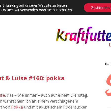
 Erfahrung auf unserer Website zu bieten.
Zustimmen
 Cookies wir verwenden oder sie ausschalten.
agrams
Contact
Adventskalender
Dropdown-Menü öffnen
S
Unt
t & Luise #160: pokka
ise
, das – wie immer – auch auf einem Dienstag,
n wahrscheinlich an einem verschlagenem
rt von
Pokka
und mit akustischem Puderzucker