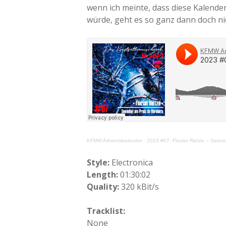
wenn ich meinte, dass diese Kalende
würde, geht es so ganz dann doch ni
KFMW Adventskalender
·
2023 #07: Florian Rietze – Seene
Style:
Electronica
Length:
01:30:02
Quality:
320 kBit/s
Tracklist:
None