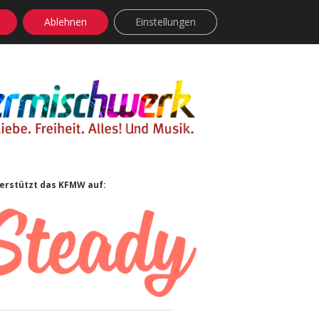
Ablehnen
Einstellungen
facebook
instagram
rss
soundcloud
vimeo
Bluesky
idebar
erstützt das KFMW auf: