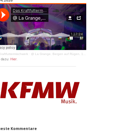
04.2026
raftfuttermischwerk
·
@ La Grange, Bergen auf Rügen, 11.04.2026
y dazu:
Hier
.
este Kommentare