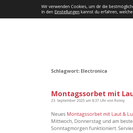
Wir verwenden Cookies, um dir die bestmögliche
In den
Einstellungen
kannst du erfahren, welche
Kategorien
KFMW-Disco
Dates
Inst
Dropdown-Menü öffnen
Schlagwort:
Electronica
Montagssorbet mit Lau
23. September 2025
um 8:37 Uhr
von
Ronny
Neues
Montagssorbet mit Laut & Lu
Mittwoch, Donnerstag und am beste
Sonntagmorgen funktioniert. Servie