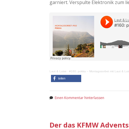
garniert. Verspulte Elektronik zum li
Laut & Luise
·
#160: pokka – Montagssorbet mit Laut & Lui
teilen
Einen Kommentar hinterlassen
Der das KFMW Adventsk