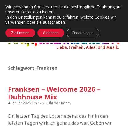
Wir verwenden Cookies, um dir die bestmögliche Erfahrung auf
unserer Website zu bieten.
Menü
Kategorien
Dropdown-
In den
Einstellungen
kannst du erfahren, welche Cookies wir
öffnen
Menü
verwenden oder sie ausschalten.
öffnen
24 Hours Chilling
KFMW-Disco
Zustimmen
Ablehnen
Einstellungen
Die Wende
Dates
Instagrams
Doku
Schlagwort:
Franksen
KFMW-Disco
Contact
Adventskalender
kfmw.stuff
Dropdown-
Menü
Franksen – Welcome 2026 –
öffnen
Dubhouse Mix
Adventskalender 2010
Kopfkinomusik
facebook
instagram
rss
soundcloud
vimeo
Bluesky
4. Januar 2026
um 12:23 Uhr
von
Ronny
Adventskalender 2011
Nur mal so
Ein letzter Tag des Lotterlebens, das hir in den
letzten Tagen wirklich genau das war. Geben wir
Adventskalender 2012
Täglicher Sinnwahn