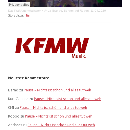
Das Kraftfuttermischwerk
·
@ La Grange, Bergen auf Rügen, 11.04.2026
Story dazu:
Hier
.
Neueste Kommentare
Bernd
zu
Pause – Nichts ist schön und alles tut weh
Kurt C. Hose
zu
Pause – Nichts ist schön und alles tut weh
0l4f
zu
Pause – Nichts ist schön und alles tut weh
Kobpo
zu
Pause – Nichts ist schön und alles tut weh
Andreas
zu
Pause – Nichts ist schön und alles tut weh