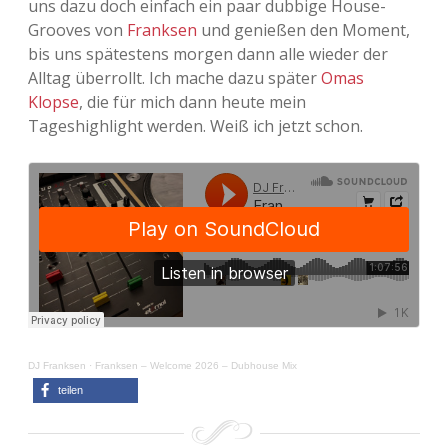
uns dazu doch einfach ein paar dubbige House-
Grooves von
Franksen
und genießen den Moment,
Adventskalender 2013
Visuelles
bis uns spätestens morgen dann alle wieder der
Alltag überrollt. Ich mache dazu später
Omas
Adventskalender 2014
Wandnotizen
Klopse
, die für mich dann heute mein
Tageshighlight werden. Weiß ich jetzt schon.
Adventskalender 2015
Adventskalender 2016
Adventskalender 2017
Adventskalender 2018
Adventskalender 2019
Adventskalender 2020
DJ Franksen
·
Franksen – Welcome 2026 – Dubhouse Mix
teilen
Adventskalender 2021