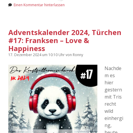
Einen Kommentar hinterlassen
Adventskalender 2024, Türchen
#17: Franksen – Love &
Happiness
17. Dezember 2024
um 10:10 Uhr
von
Ronny
Nachde
m es
hier
gestern
mit Tris
recht
wild
einhergi
ng,
heute