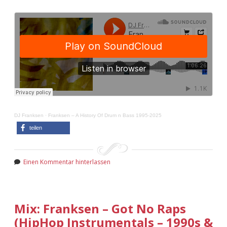
DJ Franksen
·
Franksen – A History Of Drum n Bass 1995-2025
teilen
Einen Kommentar hinterlassen
Mix: Franksen – Got No Raps
(HipHop Instrumentals – 1990s &