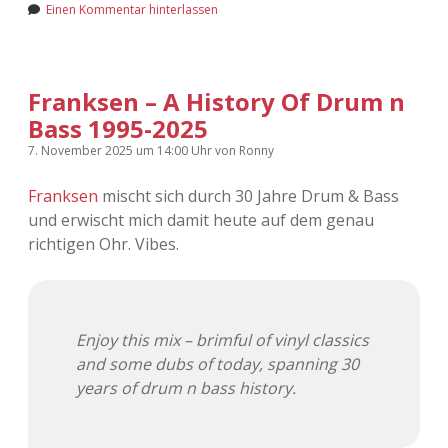
Einen Kommentar hinterlassen
Adventskalender 2022
Adventskalender 2023
Franksen – A History Of Drum n
Adventskalender 2024
Bass 1995-2025
7. November 2025
um 14:00 Uhr
von
Ronny
Franksen
mischt sich durch 30 Jahre Drum & Bass
und erwischt mich damit heute auf dem genau
richtigen Ohr. Vibes.
Enjoy this mix – brimful of vinyl classics
and some dubs of today, spanning 30
years of drum n bass history.