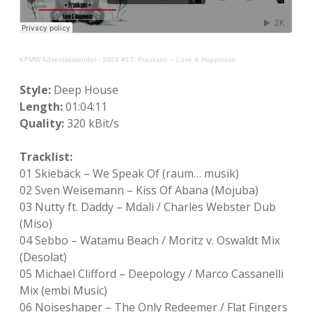
KFMW Adventskalender
·
2024 #17: Franksen – Love & Happiness
Style:
Deep House
Length:
01:04:11
Quality:
320 kBit/s
Tracklist:
01 Skiebäck – We Speak Of (raum… musik)
02 Sven Weisemann – Kiss Of Abana (Mojuba)
03 Nutty ft. Daddy – Mdali / Charles Webster Dub
(Miso)
04 Sebbo – Watamu Beach / Moritz v. Oswaldt Mix
(Desolat)
05 Michael Clifford – Deepology / Marco Cassanelli
Mix (embi Music)
06 Noiseshaper – The Only Redeemer / Flat Fingers