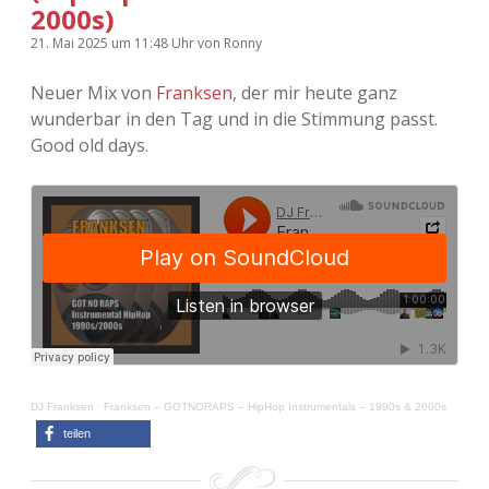
2000s)
21. Mai 2025
um 11:48 Uhr
von
Ronny
Neuer Mix von
Franksen
, der mir heute ganz
wunderbar in den Tag und in die Stimmung passt.
Good old days.
DJ Franksen
·
Franksen – GOTNORAPS – HipHop Instrumentals – 1990s & 2000s
teilen