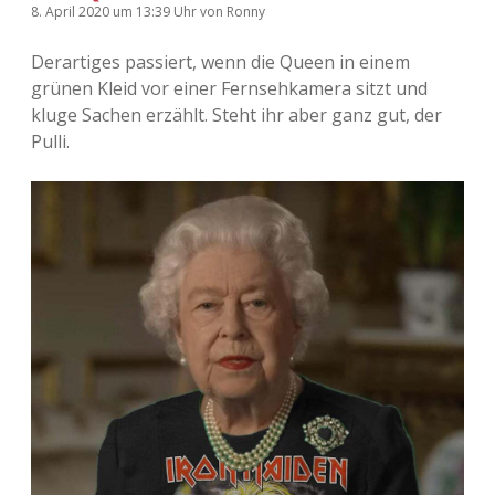
8. April 2020
um 13:39 Uhr
von
Ronny
Adventskalender 2022
Derartiges passiert, wenn die Queen in einem
Adventskalender 2023
grünen Kleid vor einer Fernsehkamera sitzt und
kluge Sachen erzählt. Steht ihr aber ganz gut, der
Adventskalender 2024
Pulli.