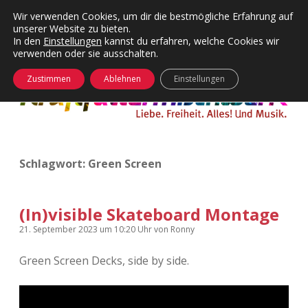
Wir verwenden Cookies, um dir die bestmögliche Erfahrung auf
unserer Website zu bieten.
Menü
Kategorien
Dropdown-
In den
Einstellungen
kannst du erfahren, welche Cookies wir
öffnen
Menü
verwenden oder sie ausschalten.
öffnen
24 Hours Chilling
KFMW-Disco
Zustimmen
Ablehnen
Einstellungen
Die Wende
Dates
Instagrams
Doku
Schlagwort:
Green Screen
KFMW-Disco
Contact
Adventskalender
kfmw.stuff
Dropdown-
Menü
(In)visible Skateboard Montage
öffnen
Adventskalender 2010
Kopfkinomusik
21. September 2023
um 10:20 Uhr
von
Ronny
facebook
instagram
rss
soundcloud
vimeo
Bluesky
Green Screen Decks, side by side.
Adventskalender 2011
Nur mal so
Adventskalender 2012
Täglicher Sinnwahn