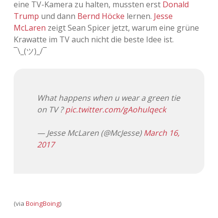
eine TV-Kamera zu halten, mussten erst
Donald
Trump
und dann
Bernd Höcke
lernen.
Jesse
McLaren
zeigt Sean Spicer jetzt, warum eine grüne
Krawatte im TV auch nicht die beste Idee ist.
¯\_(ツ)_/¯
What happens when u wear a green tie
on TV ?
pic.twitter.com/gAohulqeck
— Jesse McLaren (@McJesse)
March 16,
2017
(via
BoingBoing
)