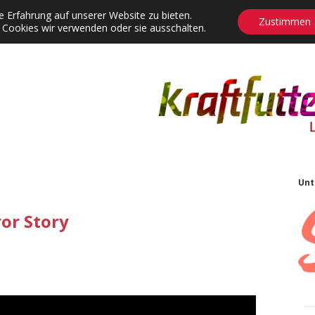
 Erfahrung auf unserer Website zu bieten.
Zustimmen
 Cookies wir verwenden oder sie ausschalten.
agrams
Contact
Adventskalender
Dropdown-Menü öffnen
S
Unt
or Story