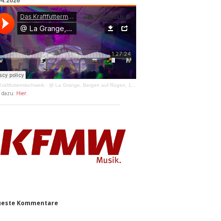
04.2026
raftfuttermischwerk
·
@ La Grange, Bergen auf Rügen, 11.04.2026
y dazu:
Hier
.
este Kommentare