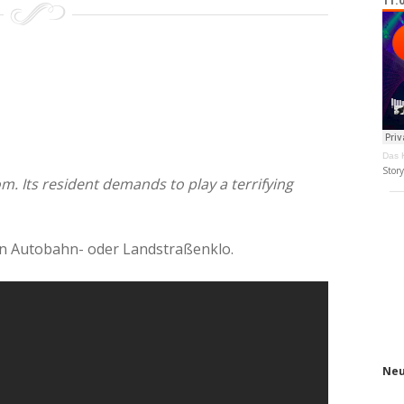
11.
Das K
Stor
m. Its resident demands to play a terrifying
en Autobahn- oder Landstraßenklo.
Neu