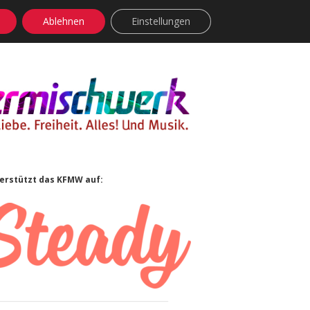
Ablehnen
Einstellungen
facebook
instagram
rss
soundcloud
vimeo
Bluesky
idebar
erstützt das KFMW auf: