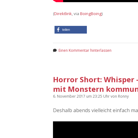
(
Direktlink
, via
BoingBoing
)
teilen
Einen Kommentar hinterlassen
Horror Short: Whisper
mit Monstern kommuni
6. November 2017
um 23:25 Uhr
von
Ronny
Deshalb abends vielleicht einfach m