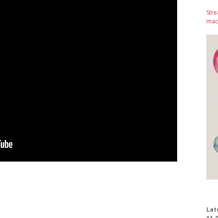
Stre
mach
Lat