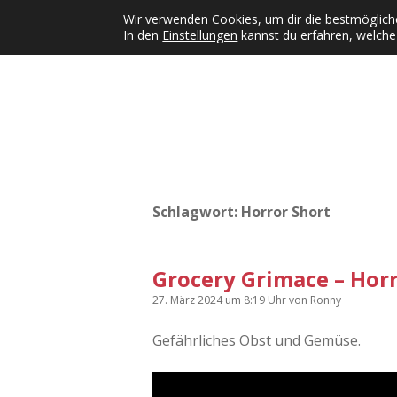
Wir verwenden Cookies, um dir die bestmögliche
In den
Einstellungen
kannst du erfahren, welche
Kategorien
KFMW-Disco
Dates
Inst
Dropdown-Menü öffnen
Schlagwort:
Horror Short
Grocery Grimace – Horr
27. März 2024
um 8:19 Uhr
von
Ronny
Gefährliches Obst und Gemüse.