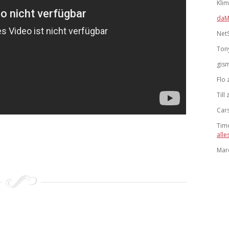
Kli
daM
Net
Ton
gis
Flo
Till
Car
Tim
alle
Mar