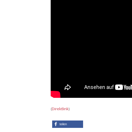
(
Direktlink
)
teilen