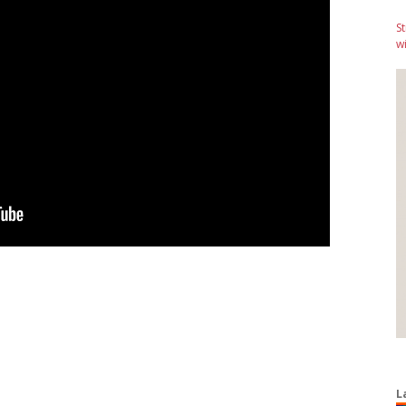
S
wi
L