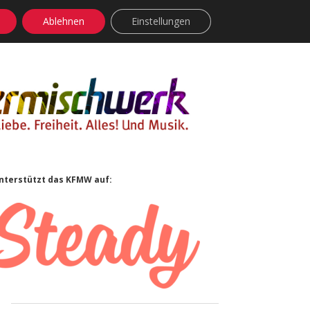
Ablehnen
Einstellungen
facebook
instagram
rss
soundcloud
vimeo
Bluesky
Sidebar
nterstützt das KFMW auf: