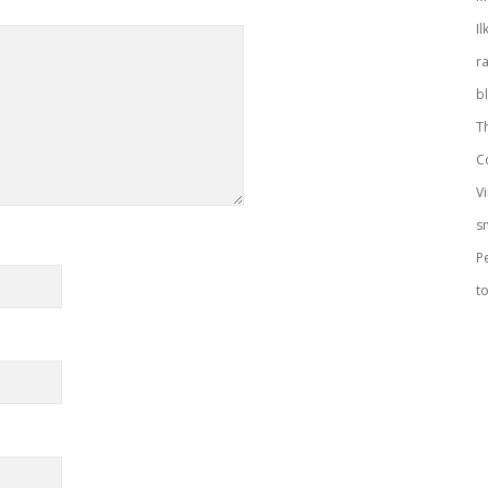
Il
r
b
T
C
V
s
P
to