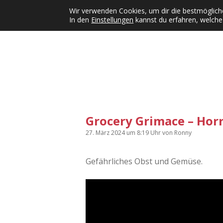
Wir verwenden Cookies, um dir die bestmögliche
In den
Einstellungen
kannst du erfahren, welche
Kategorien
KFMW-Disco
Dates
Inst
Dropdown-Menü öffnen
Grocery Grimace – Horr
27. März 2024
um 8:19 Uhr
von
Ronny
Gefährliches Obst und Gemüse.