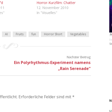
f’d
Horror-Kurzfilm: Chatter
011
12. November 2010
les"
In "Visuelles"
AI
Fruits
fun
Horror Short
Vegetables
Da
St
Nächster Beitrag
Ein Polyrhythmus-Experiment namens
„Rain Serenade“
fentlicht.
Erforderliche Felder sind mit
*
N
M