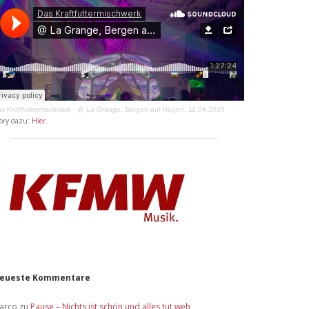
s Kraftfuttermischwerk
·
@ La Grange, Bergen auf Rügen, 11.04.2026
ory dazu:
Hier
.
eueste Kommentare
arco
zu
Pause – Nichts ist schön und alles tut weh