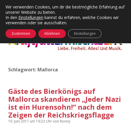
Wir verwenden Cookies, um dir die bestmögliche Erfahrung auf
unserer Website zu bieten.
Menü
Kategorien
Dropdown-
In den
Einstellungen
kannst du erfahren, welche Cookies wir
öffnen
Menü
verwenden oder sie ausschalten.
öffnen
24 Hours Chilling
KFMW-Disco
Zustimmen
Ablehnen
Einstellungen
Die Wende
Dates
Instagrams
Doku
Schlagwort:
Mallorca
KFMW-Disco
Contact
Adventskalender
kfmw.stuff
Dropdown-
Menü
Gäste des Bierkönigs auf
öffnen
Mallorca skandieren „Jeder Nazi
Adventskalender 2010
Kopfkinomusik
facebook
instagram
rss
soundcloud
vimeo
Bluesky
ist ein Hurensohn!“ nach dem
Adventskalender 2011
Nur mal so
Zeigen der Reichskriegsflagge
10. Juni 2017
um 19:23 Uhr
von
Ronny
Adventskalender 2012
Täglicher Sinnwahn