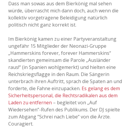
Dass man sowas aus dem Bierkönig mal sehen
Adventskalender 2013
Visuelles
würde, überrascht mich dann doch, auch wenn die
kollektiv vorgetragene Beleidigung natürlich
Adventskalender 2014
Wandnotizen
politisch nicht ganz korrekt ist.
Adventskalender 2015
Im Bierkönig kamen zu einer Partyveranstaltung
ungefähr 15 Mitglieder der Neonazi-Gruppe
Adventskalender 2016
„Hammerskins forever, forever Hammerskins“
skandierten gemeinsam die Parole „Ausländer
Adventskalender 2017
raus!“ (in Spanien wohlgemerkt) und hielten eine
Reichskriegsflagge in den Raum. Die Sängerin
Adventskalender 2018
unterbrach ihren Auftritt, sprach die Spaten an und
forderte, die Fahne einzupacken.
Es gelang es dem
Adventskalender 2019
Sicherheitspersonal, die Rechtsradikalen aus dem
Laden zu entfernen
– begleitet von „Auf
Adventskalender 2020
Wiedersehen“-Rufen des Publikums. Der DJ spielte
zum Abgang “Schrei nach Liebe“ von die Ärzte.
Adventskalender 2021
Couragiert.