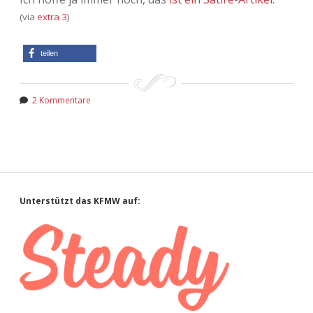
(via
extra 3
)
teilen
2 Kommentare
Sidebar
Unterstützt das KFMW auf: