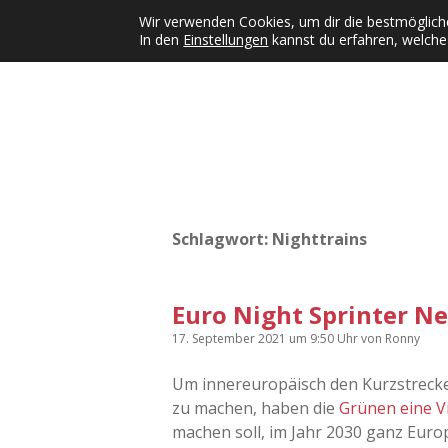
Wir verwenden Cookies, um dir die bestmögliche
In den
Einstellungen
kannst du erfahren, welche
Kategorien
KFMW-Disco
Dates
Inst
Dropdown-Menü öffnen
Schlagwort:
Nighttrains
Euro Night Sprinter Ne
17. September 2021
um 9:50 Uhr
von
Ronny
Um innereuropäisch den Kurzstrecke
zu machen, haben die
Grünen eine Vi
machen soll, im Jahr 2030 ganz Eur