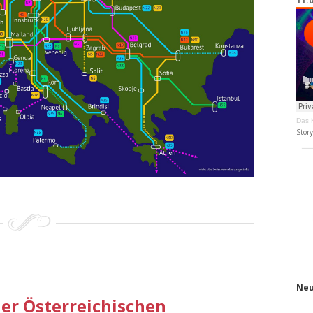
11.
Das K
Stor
Neu
er Österreichischen