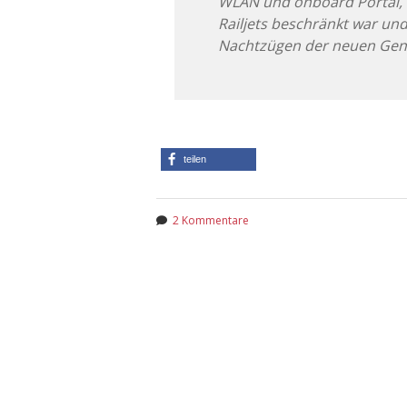
WLAN und onboard Portal, d
Railjets beschränkt war un
Nachtzügen der neuen Gene
teilen
2 Kommentare