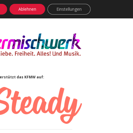
Ablehnen
Einstellungen
facebook
instagram
rss
soundcloud
vimeo
Bluesky
idebar
erstützt das KFMW auf: