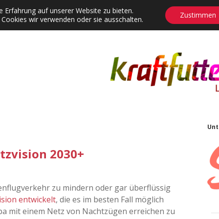
 Erfahrung auf unserer Website zu bieten.
Zustimmen
 Cookies wir verwenden oder sie ausschalten.
agrams
Contact
Adventskalender
Dropdown-Menü öffnen
S
Unt
tzvision 2030+
nflugverkehr zu mindern oder gar überflüssig
sion entwickelt
, die es im besten Fall möglich
opa mit einem Netz von Nachtzügen erreichen zu