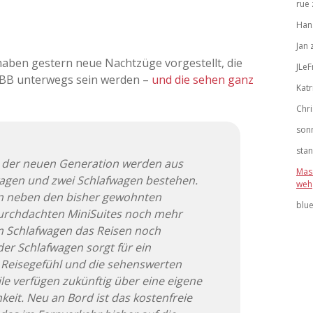
rue
Han
Jan
aben gestern neue Nachtzüge vorgestellt, die
JLeF
ÖBB unterwegs sein werden –
und die sehen ganz
Katr
Chri
son
stan
ts der neuen Generation werden aus
Mas
wagen und zwei Schlafwagen bestehen.
weh
n neben den bisher gewohnten
blu
 durchdachten MiniSuites noch mehr
im Schlafwagen das Reisen noch
er Schlafwagen sorgt für ein
Reisegefühl und die sehenswerten
le verfügen zukünftig über eine eigene
eit. Neu an Bord ist das kostenfreie