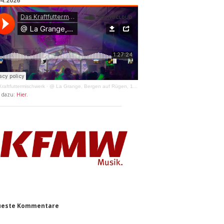
04.2026
raftfuttermischwerk
·
@ La Grange, Bergen auf Rügen, 11.04.2026
y dazu:
Hier
.
este Kommentare