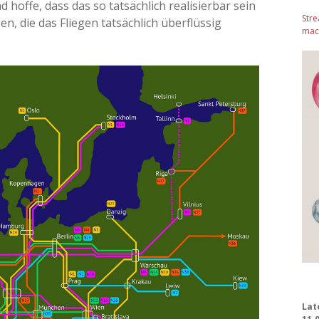
 hoffe, dass das so tatsächlich realisierbar sein
Stre
n, die das Fliegen tatsächlich überflüssig
mach
Lat