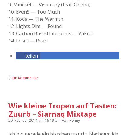
9. Mind­set — Visio­nary (feat. Oneira)
10. EvenS — Too Much
11. Koda — The Warmth
12. Lights Dim — Found
13. Car­bon Based Life­forms — Vakna
14. Loscil — Pearl
teilen
Ein Kommentar
Wie kleine Tropen auf Tasten:
Zuurb – Siarnaq Mixtape
20. Februar 2014
um 16:19 Uhr
von
Ronny
Ich bin gerade ein bisschen traurig. Nachdem ich