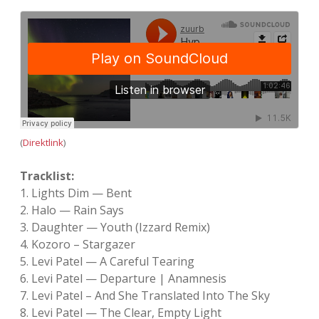
(
Direktlink
)
Tracklist:
1. Lights Dim — Bent
2. Halo — Rain Says
3. Daughter — Youth (Izzard Remix)
4. Kozoro – Star­ga­zer
5. Levi Patel — A Care­ful Tearing
6. Levi Patel — Depar­ture | Ana­mne­sis
7. Levi Patel – And She Trans­la­ted Into The Sky
8. Levi Patel — The Clear, Empty Light