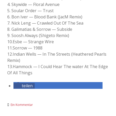
4. Sky­wide — Flo­ral Ave­nue
5. Sou­lar Order — Trust
6. Bon Iver — Blood Bank (JacM Remix)
7. Nick Leng — Craw­led Out Of The Sea
8. Gali­ma­tias & Sor­row — Sub­side
9. Soosh Always (Shi­geto Remix)
10.Esbe — Strange Wire
11.Sorrow — 1988
12.Indian Wells — In The Streets (Hea­the­red Pearls
Remix)
13.Hammock — I Could Hear The water At The Edge
Of All Things
teilen
Ein Kommentar