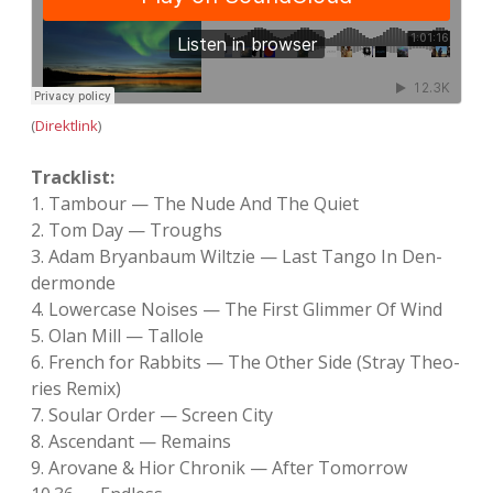
(
Direktlink
)
Tracklist:
1. Tam­bour — The Nude And The Quiet
2. Tom Day — Troughs
3. Adam Bry­an­baum Wilt­zie — Last Tango In Den­
der­monde
4. Lower­case Noi­ses — The First Glim­mer Of Wind
5. Olan Mill — Tal­lole
6. French for Rab­bits — The Other Side (Stray Theo­
ries Remix)
7. Sou­lar Order — Screen City
8. Ascen­dant — Remains
9. Aro­vane & Hior Chro­nik — After Tomor­row