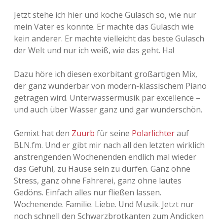
Jetzt stehe ich hier und koche Gulasch so, wie nur
Adventskalender 2013
Visuelles
mein Vater es konnte. Er machte das Gulasch wie
kein anderer. Er machte vielleicht das beste Gulasch
Adventskalender 2014
Wandnotizen
der Welt und nur ich weiß, wie das geht. Ha!
Adventskalender 2015
Dazu höre ich diesen exorbitant großartigen Mix,
der ganz wunderbar von modern-klassischem Piano
Adventskalender 2016
getragen wird. Unterwassermusik par excellence –
und auch über Wasser ganz und gar wunderschön.
Adventskalender 2017
Gemixt hat den
Zuurb
für seine
Polarlichter
auf
Adventskalender 2018
BLN.fm. Und er gibt mir nach all den letzten wirklich
anstrengenden Wochenenden endlich mal wieder
Adventskalender 2019
das Gefühl, zu Hause sein zu dürfen. Ganz ohne
Stress, ganz ohne Fahrerei, ganz ohne lautes
Adventskalender 2020
Gedöns. Einfach alles nur fließen lassen.
Wochenende. Familie. Liebe. Und Musik. Jetzt nur
Adventskalender 2021
noch schnell den Schwarzbrotkanten zum Andicken