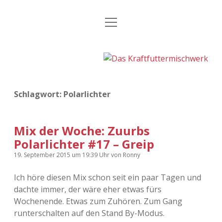
Menü
Kategorien
Dropdown-
öffnen
Menü
öffnen
24 Hours Chilling
KFMW-Disco
Die Wende
Dates
Schlagwort:
Polarlichter
Instagrams
Doku
KFMW-Disco
Contact
Mix der Woche: Zuurbs
Polarlichter #17 – Greip
Adventskalender
kfmw.stuff
Dropdown-
Menü
19. September 2015
um 19:39 Uhr
von
Ronny
öffnen
Adventskalender 2010
Kopfkinomusik
facebook
instagram
rss
soundcloud
vimeo
Bluesky
Ich höre diesen Mix schon seit ein paar Tagen und
dachte immer, der wäre eher etwas fürs
Adventskalender 2011
Nur mal so
Wochenende. Etwas zum Zuhören. Zum Gang
runterschalten auf den Stand By-Modus.
Adventskalender 2012
Täglicher Sinnwahn