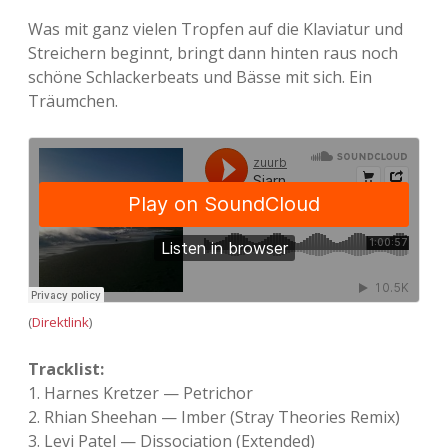
Was mit ganz vielen Tropfen auf die Klaviatur und
Streichern beginnt, bringt dann hinten raus noch
schöne Schlackerbeats und Bässe mit sich. Ein
Träumchen.
(
Direktlink
)
Tracklist:
1. Har­nes Kret­zer — Petri­chor
2. Rhian Shee­han — Imber (Stray Theo­ries Remix)
3. Levi Patel — Dis­so­cia­tion (Exten­ded)