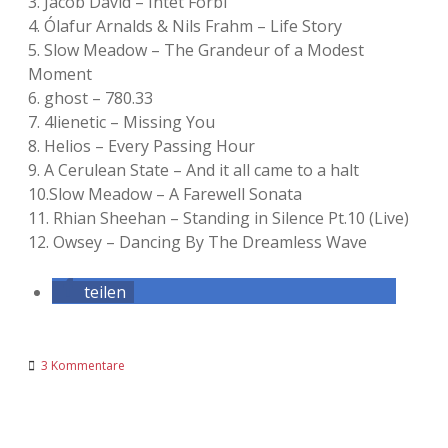
3. Jacob David – Intet Forbi
4. Ólafur Arnalds & Nils Frahm – Life Story
5. Slow Meadow – The Grandeur of a Modest
Moment
6. ghost – 780.33
7. 4lienetic – Missing You
8. Helios – Every Passing Hour
9. A Cerulean State – And it all came to a halt
10.Slow Meadow – A Farewell Sonata
11. Rhian Sheehan – Standing in Silence Pt.10 (Live)
12. Owsey – Dancing By The Dreamless Wave
teilen
3 Kommentare