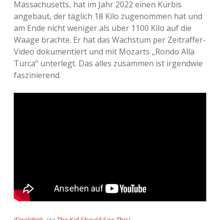
Massachusetts, hat im Jahr 2022 einen Kürbis
Adventskalender 2013
Visuelles
angebaut, der täglich 18 Kilo zugenommen hat und
am Ende nicht weniger als über 1100 Kilo auf die
Adventskalender 2014
Wandnotizen
Waage brachte. Er hat das Wachstum per Zeitraffer-
Video dokumentiert und mit Mozarts „Rondo Alla
Adventskalender 2015
Turca“ unterlegt. Das alles zusammen ist irgendwie
faszinierend.
Adventskalender 2016
Adventskalender 2017
Adventskalender 2018
Adventskalender 2019
Adventskalender 2020
Adventskalender 2021
(
Direktlink
, via
The Kid Should See This
)