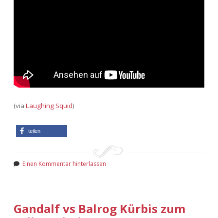
(via
Laughing Squid
)
teilen
Einen Kommentar hinterlassen
Gandalf vs Balrog Kürbis zum