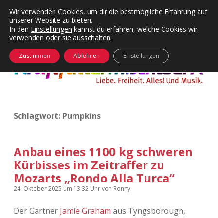
Wir verwenden Cookies, um dir die bestmögliche Erfahrung auf
unserer Website zu bieten.
Menü
Kategorien
Dropdown-
In den
Einstellungen
kannst du erfahren, welche Cookies wir
öffnen
Menü
verwenden oder sie ausschalten.
öffnen
24 Hours Chilling
KFMW-Disco
Zustimmen
Ablehnen
Einstellungen
Die Wende
Dates
Instagrams
Doku
Schlagwort:
Pumpkins
KFMW-Disco
Contact
Adventskalender
kfmw.stuff
Dropdown-
Menü
Anbau eines 1100 kg schweren
öffnen
Kürbisses im Zeitraffer zu
Adventskalender 2010
Kopfkinomusik
facebook
instagram
rss
soundcloud
vimeo
Bluesky
Mozarts „Rondo Alla Turca“
Adventskalender 2011
Nur mal so
24. Oktober 2025
um 13:32 Uhr
von
Ronny
Adventskalender 2012
Täglicher Sinnwahn
Der Gärtner
Jamie Graham
aus Tyngsborough,