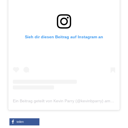
Sieh dir diesen Beitrag auf Instagram an
Ein Beitrag geteilt von Kevin Parry (@kevinbparry)
am
Okt 5, 2
teilen