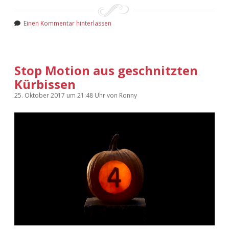
Einen Kommentar hinterlassen
Stop Motion aus geschnitzten
Kürbissen
25. Oktober 2017
um 21:48 Uhr
von
Ronny