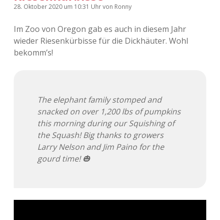
28. Oktober 2020
um 10:31 Uhr
von
Ronny
Im Zoo von Oregon gab es auch in diesem Jahr
wieder Riesenkürbisse für die Dickhäuter. Wohl
bekomm’s!
The elephant family stomped and
snacked on over 1,200 lbs of pumpkins
this morning during our Squishing of
the Squash! Big thanks to growers
Larry Nelson and Jim Paino for the
gourd time! 🎃