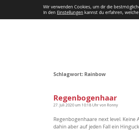
Wir verwenden Cookies, um dir die bestmögliche
In den
Einstellungen
kannst du erfahren, welche
Kategorien
KFMW-Disco
Dates
Inst
Dropdown-Menü öffnen
Schlagwort:
Rainbow
Regenbogenhaar
27. Juli 2020
um 10:18 Uhr
von
Ronny
Regenbogenhaare next level. Keine 
dahin aber auf jeden Fall ein Hinguc