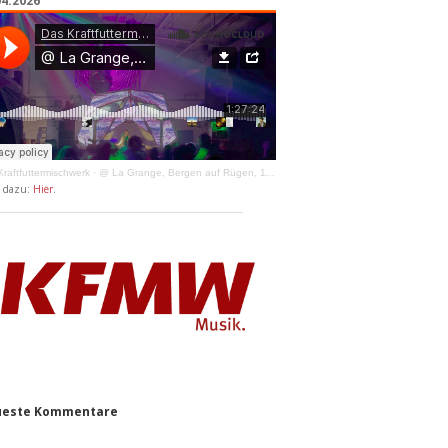
04.2026
raftfuttermischwerk
·
@ La Grange, Bergen auf Rügen, 11.04.2026
y dazu:
Hier
.
este Kommentare