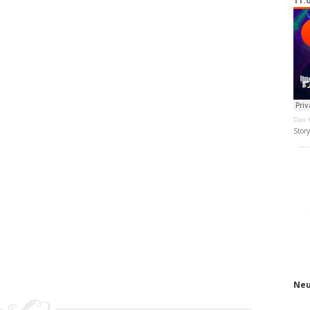
11.
Das K
Stor
Neu