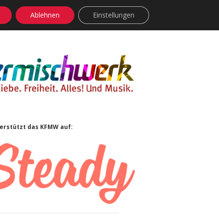
Ablehnen
Einstellungen
facebook
instagram
rss
soundcloud
vimeo
Bluesky
idebar
erstützt das KFMW auf: