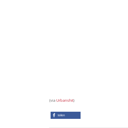
(via
Urbanshit
)
teilen