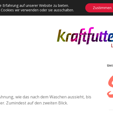
 Erfahrung auf unserer Website zu bieten.
Zustimmen
 Cookies wir verwenden oder sie ausschalten.
agrams
Contact
Adventskalender
Dropdown-Menü öffnen
S
Unt
Ahnung, wie das nach dem Waschen aussieht, bis
ker. Zumindest auf den zweiten Blick.