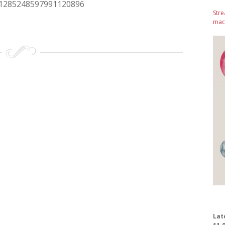
us/1285248597991120896
Stre
mach
Lat