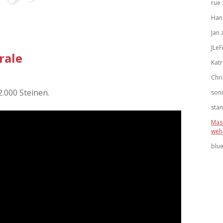
rue
Han
Jan
JLeF
rale
Katr
Chri
.000 Steinen.
son
stan
Mas
weh
blu