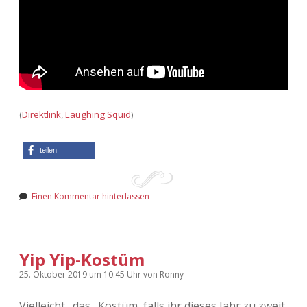
(
Direktlink
,
Laughing Squid
)
teilen
Einen Kommentar hinterlassen
Yip Yip-Kostüm
25. Oktober 2019
um 10:45 Uhr
von
Ronny
Vielleicht _das_ Kostüm, falls ihr dieses Jahr zu zweit