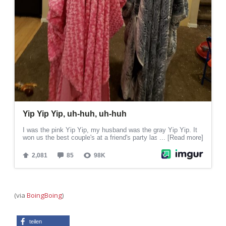
(via
BoingBoing
)
teilen