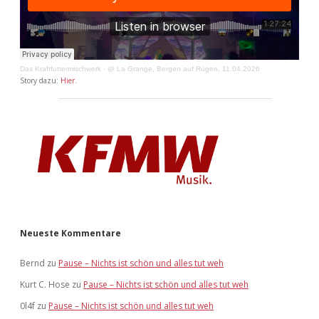
Das Kraftfuttermischwerk
·
@ La Grange, Bergen auf Rügen, 11.04.2026
Story dazu:
Hier
.
Neueste Kommentare
Bernd
zu
Pause – Nichts ist schön und alles tut weh
Kurt C. Hose
zu
Pause – Nichts ist schön und alles tut weh
0l4f
zu
Pause – Nichts ist schön und alles tut weh