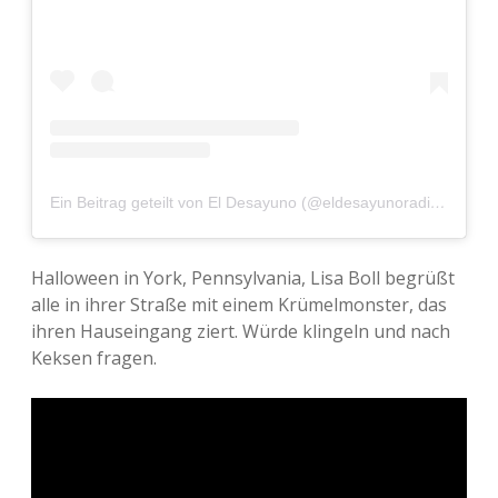
Ein Beitrag geteilt von El Desayuno (@eldesayunoradio)
am
Ok
Halloween in York, Pennsylvania, Lisa Boll begrüßt
alle in ihrer Straße mit einem Krümelmonster, das
ihren Hauseingang ziert. Würde klingeln und nach
Keksen fragen.