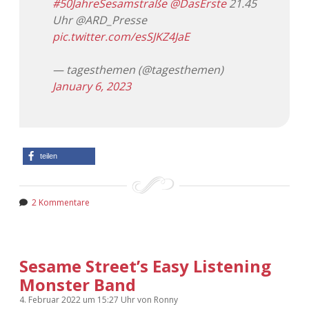
#50JahreSesamstraße
@DasErste
21.45
Uhr @ARD_Presse
pic.twitter.com/esSJKZ4JaE
— tagesthemen (@tagesthemen)
January 6, 2023
teilen
2 Kommentare
Sesame Street’s Easy Listening
Monster Band
4. Februar 2022
um 15:27 Uhr
von
Ronny