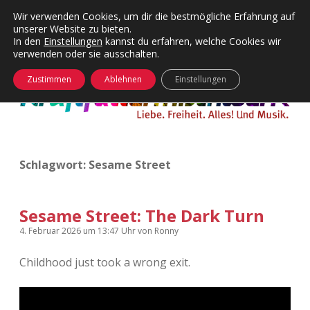
Wir verwenden Cookies, um dir die bestmögliche Erfahrung auf
unserer Website zu bieten.
Menü
Kategorien
Dropdown-
In den
Einstellungen
kannst du erfahren, welche Cookies wir
öffnen
Menü
verwenden oder sie ausschalten.
öffnen
24 Hours Chilling
KFMW-Disco
Zustimmen
Ablehnen
Einstellungen
Die Wende
Dates
Instagrams
Doku
Schlagwort:
Sesame Street
KFMW-Disco
Contact
Adventskalender
kfmw.stuff
Dropdown-
Menü
Sesame Street: The Dark Turn
öffnen
Adventskalender 2010
Kopfkinomusik
4. Februar 2026
um 13:47 Uhr
von
Ronny
facebook
instagram
rss
soundcloud
vimeo
Bluesky
Childhood just took a wrong exit.
Adventskalender 2011
Nur mal so
Adventskalender 2012
Täglicher Sinnwahn