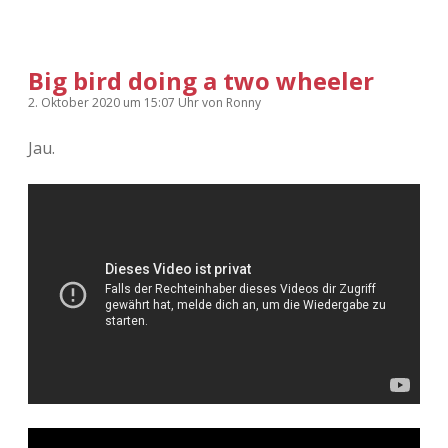
Big bird doing a two wheeler
2. Oktober 2020
um 15:07 Uhr
von
Ronny
Jau.