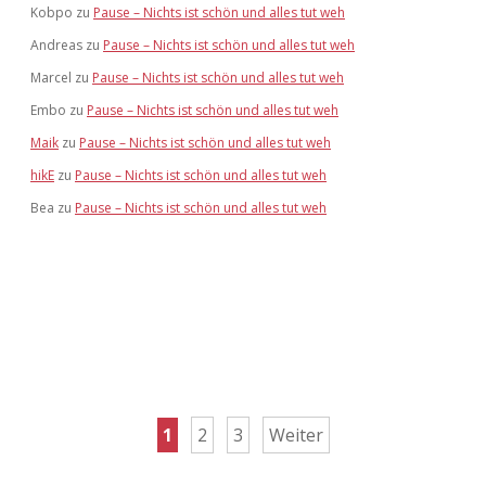
Kobpo
zu
Pause – Nichts ist schön und alles tut weh
Andreas
zu
Pause – Nichts ist schön und alles tut weh
Marcel
zu
Pause – Nichts ist schön und alles tut weh
Embo
zu
Pause – Nichts ist schön und alles tut weh
Maik
zu
Pause – Nichts ist schön und alles tut weh
hikE
zu
Pause – Nichts ist schön und alles tut weh
Bea
zu
Pause – Nichts ist schön und alles tut weh
Seitennummerierung
1
2
3
Weiter
der