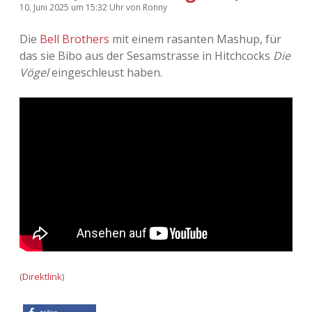
10. Juni 2025
um 15:32 Uhr
von
Ronny
Adventskalender 2022
Die
Bell Brothers
mit einem rasanten Mashup, für
Adventskalender 2023
das sie Bibo aus der Sesamstrasse in Hitchcocks
Die
Vögel
eingeschleust haben.
Adventskalender 2024
(
Direktlink
)