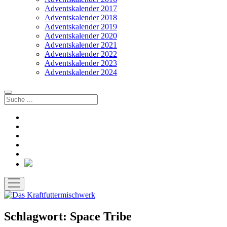
Adventskalender 2017
Adventskalender 2018
Adventskalender 2019
Adventskalender 2020
Adventskalender 2021
Adventskalender 2022
Adventskalender 2023
Adventskalender 2024
Suchen
facebook
instagram
rss
soundcloud
vimeo
Bluesky
Menü
öffnen
Schlagwort:
Space Tribe