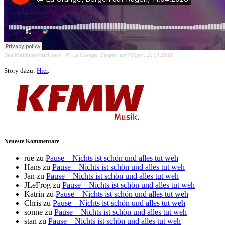
Das Kraftfuttermischwerk
·
@ La Grange, Bergen auf Rügen, 11.04.2026
Story dazu:
Hier
.
Neueste Kommentare
rue
zu
Pause – Nichts ist schön und alles tut weh
Hans
zu
Pause – Nichts ist schön und alles tut weh
Jan
zu
Pause – Nichts ist schön und alles tut weh
JLeFrog
zu
Pause – Nichts ist schön und alles tut weh
Katrin
zu
Pause – Nichts ist schön und alles tut weh
Chris
zu
Pause – Nichts ist schön und alles tut weh
sonne
zu
Pause – Nichts ist schön und alles tut weh
stan
zu
Pause – Nichts ist schön und alles tut weh