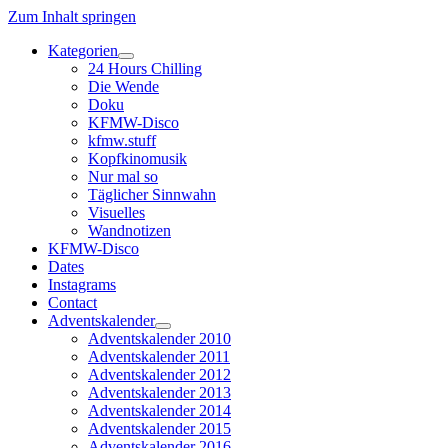
Zum Inhalt springen
Kategorien
Dropdown-
24 Hours Chilling
Menü
Die Wende
öffnen
Doku
KFMW-Disco
kfmw.stuff
Kopfkinomusik
Nur mal so
Täglicher Sinnwahn
Visuelles
Wandnotizen
KFMW-Disco
Dates
Instagrams
Contact
Adventskalender
Dropdown-
Adventskalender 2010
Menü
Adventskalender 2011
öffnen
Adventskalender 2012
Adventskalender 2013
Adventskalender 2014
Adventskalender 2015
Adventskalender 2016