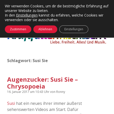
Wir verwenden Cookies, um dir die bestmögliche Erfahrung auf
unserer Website zu bieten.
Menü
Kategorien
Dropdown-
In den
Einstellungen
kannst du erfahren, welche Cookies wir
öffnen
Menü
verwenden oder sie ausschalten.
öffnen
24 Hours Chilling
KFMW-Disco
Zustimmen
Ablehnen
Einstellungen
Die Wende
Dates
Instagrams
Doku
Schlagwort:
Susi Sie
KFMW-Disco
Contact
Adventskalender
kfmw.stuff
Dropdown-
Menü
Augenzucker: Susi Sie –
öffnen
Chrysopoeia
Adventskalender 2010
Kopfkinomusik
facebook
instagram
rss
soundcloud
vimeo
Bluesky
16. Januar 2017
um 10:43 Uhr
von
Ronny
Adventskalender 2011
Nur mal so
Susi
hat ein neues ihrer immer äußerst
sehenswerten Videos am Start. Dafür
Adventskalender 2012
Täglicher Sinnwahn