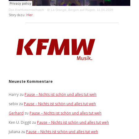
Das Kraftfuttermischwerk
·
@ La Grange, Bergen auf Rügen, 11.04.2026
Story dazu:
Hier
.
Neueste Kommentare
Harry
zu
Pause – Nichts ist schön und alles tut weh
sebix
zu
Pause – Nichts ist schön und alles tut weh
Gerhard
zu
Pause – Nichts ist schön und alles tut weh
Ken U. Diggit
zu
Pause – Nichts ist schön und alles tut weh
Juliana
zu
Pause – Nichts ist schön und alles tut weh