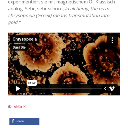
experimentiert sie mit magnetischem Öl. Klassisch
analog. Sehr, sehr schön.
„In alchemy, the term
Adventskalender 2013
Visuelles
chrysopoeia (Greek) means transmutation into
gold.“
Adventskalender 2014
Wandnotizen
Adventskalender 2015
Adventskalender 2016
Adventskalender 2017
Adventskalender 2018
Adventskalender 2019
Adventskalender 2020
(
Direktlink
)
Adventskalender 2021
teilen