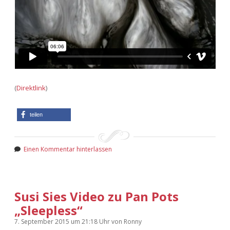
(
Direktlink
)
teilen
Einen Kommentar hinterlassen
Susi Sies Video zu Pan Pots
„Sleepless“
7. September 2015
um 21:18 Uhr
von
Ronny