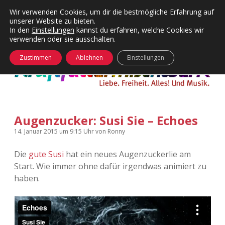
Wir verwenden Cookies, um dir die bestmögliche Erfahrung auf
unserer Website zu bieten.
Menü
Kategorien
Dropdown-
In den
Einstellungen
kannst du erfahren, welche Cookies wir
öffnen
Menü
verwenden oder sie ausschalten.
öffnen
24 Hours Chilling
KFMW-Disco
Zustimmen
Ablehnen
Einstellungen
Die Wende
Dates
Instagrams
Doku
Augenzucker: Susi Sie – Echoes
KFMW-Disco
Contact
14. Januar 2015
um 9:15 Uhr
von
Ronny
Adventskalender
kfmw.stuff
Dropdown-
Menü
Die
gute Susi
hat ein neues Augenzuckerlie am
öffnen
Start. Wie immer ohne dafür irgendwas animiert zu
Adventskalender 2010
Kopfkinomusik
facebook
instagram
rss
soundcloud
vimeo
Bluesky
haben.
Adventskalender 2011
Nur mal so
Adventskalender 2012
Täglicher Sinnwahn