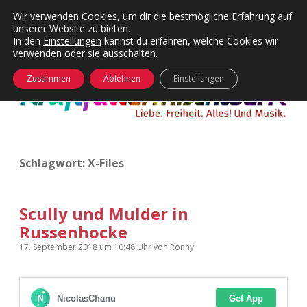
Wir verwenden Cookies, um dir die bestmögliche Erfahrung auf
unserer Website zu bieten.
Menü
Kategorien
Dropdown-
In den
Einstellungen
kannst du erfahren, welche Cookies wir
öffnen
Menü
verwenden oder sie ausschalten.
öffnen
24 Hours Chilling
KFMW-Disco
Zustimmen
Ablehnen
Einstellungen
Die Wende
Dates
Instagrams
Doku
Schlagwort:
X-Files
KFMW-Disco
Contact
Adventskalender
kfmw.stuff
Dropdown-
Menü
Scully und Mulder in
öffnen
Russenhocke
Adventskalender 2010
Kopfkinomusik
facebook
instagram
rss
soundcloud
vimeo
Bluesky
17. September 2018
um 10:48 Uhr
von
Ronny
Adventskalender 2011
Nur mal so
Adventskalender 2012
Täglicher Sinnwahn