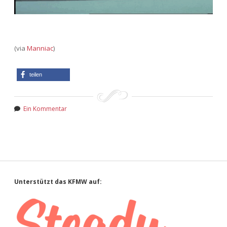
(via
Manniac
)
teilen
Ein Kommentar
Sidebar
Unterstützt das KFMW auf: