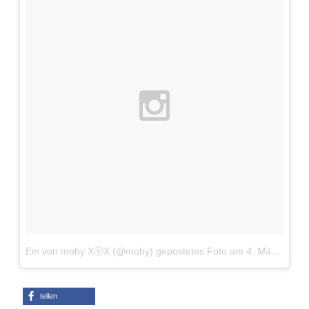
Ein von moby XⓋX (@moby) gepostetes Foto
am
4. Mär 2016 um 11:51 Uhr
teilen