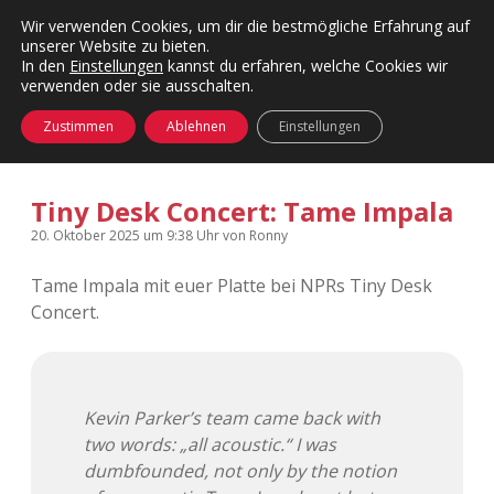
Wir verwenden Cookies, um dir die bestmögliche Erfahrung auf
unserer Website zu bieten.
Menü
Kategorien
Dropdown-
In den
Einstellungen
kannst du erfahren, welche Cookies wir
öffnen
Menü
verwenden oder sie ausschalten.
öffnen
24 Hours Chilling
KFMW-Disco
Zustimmen
Ablehnen
Einstellungen
Die Wende
Dates
Tiny Desk Concert: Tame Impala
Instagrams
Doku
20. Oktober 2025
um 9:38 Uhr
von
Ronny
KFMW-Disco
Contact
Tame Impala mit euer Platte bei NPRs Tiny Desk
Concert.
Adventskalender
kfmw.stuff
Dropdown-
Menü
öffnen
Adventskalender 2010
Kopfkinomusik
facebook
instagram
rss
soundcloud
vimeo
Bluesky
Kevin Parker’s team came back with
Adventskalender 2011
Nur mal so
two words: „all acoustic.“ I was
dumbfounded, not only by the notion
Adventskalender 2012
Täglicher Sinnwahn