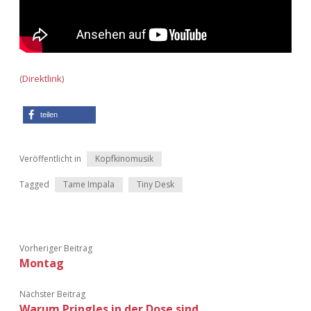
Adventskalender 2022
Adventskalender 2023
Adventskalender 2024
(
Direktlink
)
teilen
Veröffentlicht in
Kopfkinomusik
Tagged
Tame Impala
Tiny Desk
Vorheriger Beitrag
Montag
Nächster Beitrag
Warum Pringles in der Dose sind