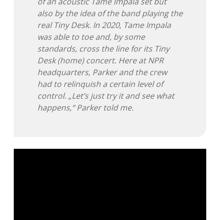
of an acoustic Tame Impala set but
also by the idea of the band playing the
Adventskalender 2013
Visuelles
real Tiny Desk. In 2020, Tame Impala
was able to toe and, by some
Adventskalender 2014
Wandnotizen
standards, cross the line for its Tiny
Desk (home) concert. Here at NPR
Adventskalender 2015
headquarters, Parker and the crew
had to relinquish a certain level of
Adventskalender 2016
control. „Let’s just try it and see what
happens,“ Parker told me.
Adventskalender 2017
Adventskalender 2018
Adventskalender 2019
Adventskalender 2020
Adventskalender 2021