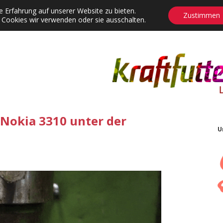
 Erfahrung auf unserer Website zu bieten.
Zustimmen
 Cookies wir verwenden oder sie ausschalten.
agrams
Contact
Adventskalender
Dropdown-Menü öffnen
 Nokia 3310 unter der
U