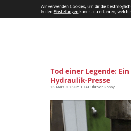
Wir verwenden Cookies, um dir die bestmögliche
In den
Einstellungen
kannst du erfahren, welche
Kategorien
KFMW-Disco
Dates
Inst
Dropdown-Menü öffnen
Tod einer Legende: Ein
Hydraulik-Presse
18. März 2016
um 10:41 Uhr
von
Ronny