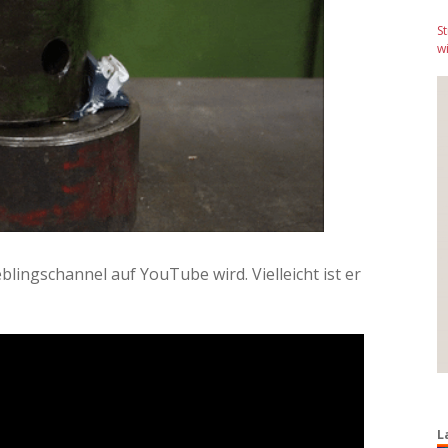
S
wi
lingschannel auf YouTube wird. Vielleicht ist er
L