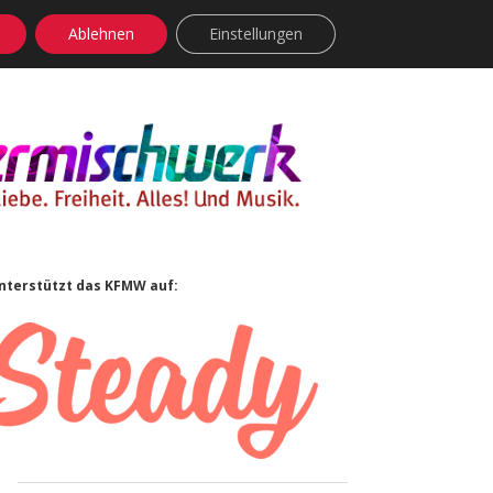
Ablehnen
Einstellungen
facebook
instagram
rss
soundcloud
vimeo
Bluesky
Sidebar
nterstützt das KFMW auf: