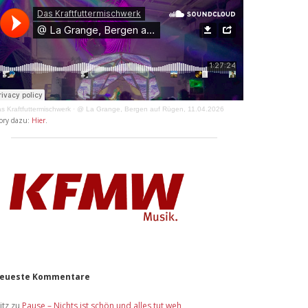
s Kraftfuttermischwerk
·
@ La Grange, Bergen auf Rügen, 11.04.2026
ory dazu:
Hier
.
eueste Kommentare
itz
zu
Pause – Nichts ist schön und alles tut weh