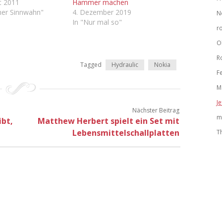
t 2011
Hammer machen
cher Sinnwahn"
4. Dezember 2019
N
In "Nur mal so"
r
O
R
Tagged
Hydraulic
Nokia
F
M
Je
Nächster Beitrag
m
ibt,
Matthew Herbert spielt ein Set mit
Lebensmittelschallplatten
T