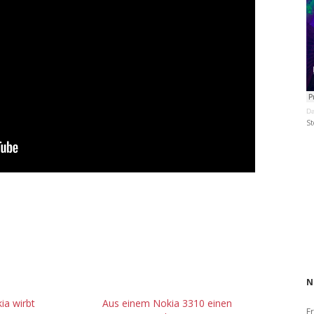
Da
St
N
a wirbt
Aus einem Nokia 3310 einen
Fr