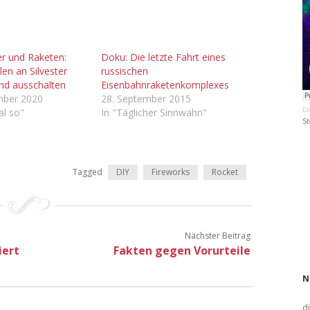
er und Raketen:
Doku: Die letzte Fahrt eines
len an Silvester
russischen
und ausschalten
Eisenbahnraketenkomplexes
mber 2020
28. September 2015
al so"
In "Täglicher Sinnwahn"
Da
St
Tagged
DIY
Fireworks
Rocket
Nächster Beitrag
iert
Fakten gegen Vorurteile
N
d