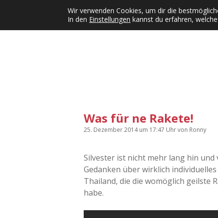
Wir verwenden Cookies, um dir die bestmögliche
In den
Einstellungen
kannst du erfahren, welche
Kategorien
KFMW-Disco
Dates
Inst
Dropdown-Menü öffnen
Was für ne Rakete!
25. Dezember 2014
um 17:47 Uhr
von
Ronny
Silvester ist nicht mehr lang hin und v
Gedanken über wirklich individuelles
Thailand, die die womöglich geilste 
habe.