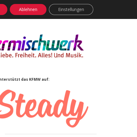
Ablehnen
Einstellungen
facebook
instagram
rss
soundcloud
vimeo
Bluesky
Sidebar
nterstützt das KFMW auf: