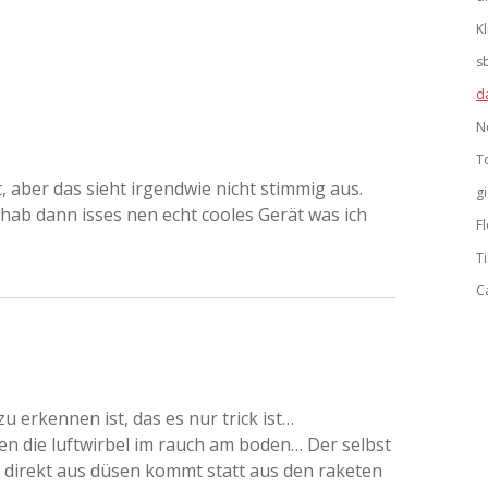
K
s
d
N
T
it, aber das sieht irgendwie nicht stimmig aus.
g
t hab dann isses nen echt cooles Gerät was ich
F
Ti
C
 erkennen ist, das es nur trick ist…
n die luftwirbel im rauch am boden… Der selbst
r direkt aus düsen kommt statt aus den raketen