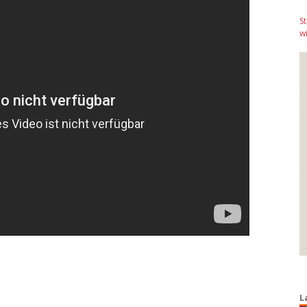
S
wi
L