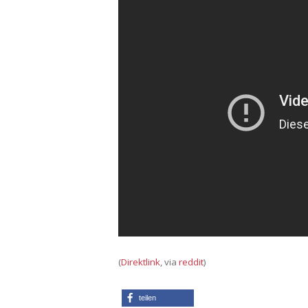
(
Direktlink
, via
reddit
)
teilen