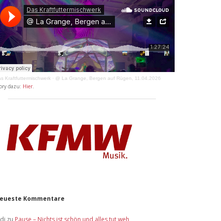
s Kraftfuttermischwerk
·
@ La Grange, Bergen auf Rügen, 11.04.2026
ory dazu:
Hier
.
eueste Kommentare
idi
zu
Pause – Nichts ist schön und alles tut weh