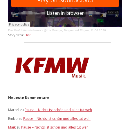
Das Kraftfuttermischwerk
·
@ La Grange, Bergen auf Rügen, 11.04.2026
Story dazu:
Hier
.
Neueste Kommentare
Marcel
zu
Pause – Nichts ist schön und alles tut weh
Embo
zu
Pause – Nichts ist schön und alles tut weh
Maik
zu
Pause – Nichts ist schön und alles tut weh