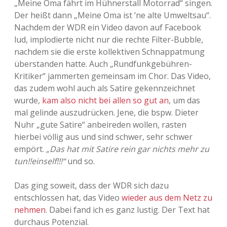
„Meine Oma fährt im Hühnerstall Motorrad“ singen.
Der heißt dann „Meine Oma ist ’ne alte Umweltsau“.
Adventskalender 2013
Visuelles
Nachdem der WDR ein Video davon auf Facebook
lud, implodierte nicht nur die rechte Filter-Bubble,
Adventskalender 2014
Wandnotizen
nachdem sie die erste kollektiven Schnappatmung
überstanden hatte. Auch „Rundfunkgebühren-
Adventskalender 2015
Kritiker“ jammerten gemeinsam im Chor. Das Video,
das zudem wohl auch als Satire gekennzeichnet
Adventskalender 2016
wurde,
kam also nicht bei allen so gut an
, um das
mal gelinde auszudrücken. Jene, die bspw. Dieter
Adventskalender 2017
Nuhr „gute Satire“ anbeireden wollen, rasten
hierbei völlig aus und sind schwer, sehr schwer
Adventskalender 2018
empört.
„Das hat mit Satire rein gar nichts mehr zu
tun!!einself!!!“
und so.
Adventskalender 2019
Das ging soweit, dass der WDR sich dazu
Adventskalender 2020
entschlossen hat, das Video
wieder aus dem Netz zu
nehmen
. Dabei fand ich es ganz lustig. Der Text hat
Adventskalender 2021
durchaus Potenzial.