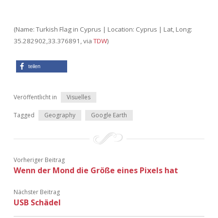
Adventskalender 2022
(Name: Turkish Flag in Cyprus | Location: Cyprus | Lat, Long:
Adventskalender 2023
35.282902,33.376891, via
TDW
)
Adventskalender 2024
teilen
Veröffentlicht in
Visuelles
Tagged
Geography
Google Earth
Vorheriger Beitrag
Wenn der Mond die Größe eines Pixels hat
Nächster Beitrag
USB Schädel