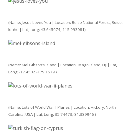
Adventskalender 2013
Visuelles
(Name: Jesus Loves You | Location: Boise National Forest, Boise,
Adventskalender 2014
Wandnotizen
Idaho | Lat, Long: 43.645074,-115.993081)
Adventskalender 2015
Adventskalender 2016
(Name: Mel Gibson’s Island | Location: Mago Island, Fiji | Lat,
Adventskalender 2017
Long: -17.4502 -179.1579 )
Adventskalender 2018
Adventskalender 2019
(Name: Lots of World War II Planes | Location: Hickory, North
Adventskalender 2020
Carolina, USA | Lat, Long: 35.74473,-81.389946 )
Adventskalender 2021