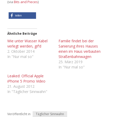
(via
Bits and Pieces
)
Adventskalender 2013
Visuelles
teilen
Adventskalender 2014
Wandnotizen
Adventskalender 2015
Ähnliche Beiträge
Wie unter Wasser Kabel
Familie findet bei der
Adventskalender 2016
verlegt werden, gif’d
Sanierung ihres Hauses
2. Oktober 2014
einen im Haus verbauten
In "Nur mal so"
Straßenbahnwagen
Adventskalender 2017
25. März 2019
In "Nur mal so"
Adventskalender 2018
Leaked: Official Apple
iPhone 5 Promo Video
Adventskalender 2019
21. August 2012
In "Täglicher Sinnwahn"
Adventskalender 2020
Adventskalender 2021
Veröffentlicht in
Täglicher Sinnwahn