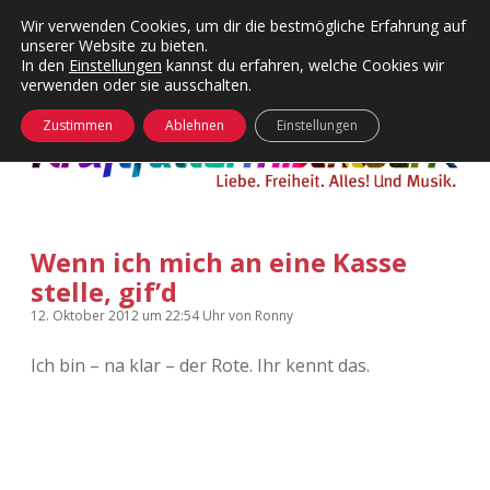
Wir verwenden Cookies, um dir die bestmögliche Erfahrung auf
unserer Website zu bieten.
Menü
Kategorien
Dropdown-
In den
Einstellungen
kannst du erfahren, welche Cookies wir
öffnen
Menü
verwenden oder sie ausschalten.
öffnen
24 Hours Chilling
KFMW-Disco
Zustimmen
Ablehnen
Einstellungen
Die Wende
Dates
Instagrams
Doku
Wenn ich mich an eine Kasse
KFMW-Disco
Contact
stelle, gif’d
Adventskalender
kfmw.stuff
Dropdown-
12. Oktober 2012
um 22:54 Uhr
von
Ronny
Menü
öffnen
Ich bin – na klar – der Rote. Ihr kennt das.
Adventskalender 2010
Kopfkinomusik
facebook
instagram
rss
soundcloud
vimeo
Bluesky
Adventskalender 2011
Nur mal so
Adventskalender 2012
Täglicher Sinnwahn