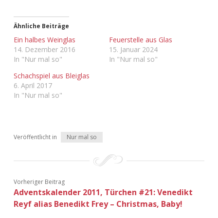
Adventskalender 2013
Visuelles
Ähnliche Beiträge
Adventskalender 2014
Wandnotizen
Ein halbes Weinglas
Feuerstelle aus Glas
14. Dezember 2016
15. Januar 2024
In "Nur mal so"
In "Nur mal so"
Adventskalender 2015
Schachspiel aus Bleiglas
Adventskalender 2016
6. April 2017
In "Nur mal so"
Adventskalender 2017
Adventskalender 2018
Veröffentlicht in
Nur mal so
Adventskalender 2019
Adventskalender 2020
Vorheriger Beitrag
Adventskalender 2011, Türchen #21: Venedikt
Adventskalender 2021
Reyf alias Benedikt Frey – Christmas, Baby!