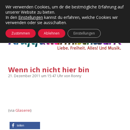
Wir verwenden Cookies, um dir die bestmögliche Erfahrung auf
unserer Website zu bieten.
Menü
Kategorien
Dropdown-
In den
Einstellungen
kannst du erfahren, welche Cookies wir
öffnen
Menü
verwenden oder sie ausschalten.
öffnen
24 Hours Chilling
KFMW-Disco
Zustimmen
Ablehnen
Einstellungen
Die Wende
Dates
Instagrams
Doku
Wenn ich nicht hier bin
KFMW-Disco
Contact
21. Dezember 2011
um 15:47 Uhr
von
Ronny
Adventskalender
kfmw.stuff
Dropdown-
Menü
öffnen
Adventskalender 2010
Kopfkinomusik
facebook
instagram
rss
soundcloud
vimeo
Bluesky
(via
Glaserei
)
Adventskalender 2011
Nur mal so
Adventskalender 2012
Täglicher Sinnwahn
teilen