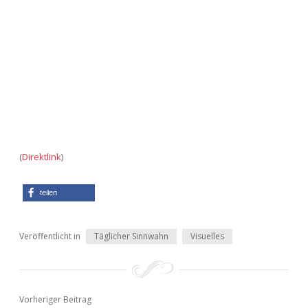
Adventskalender 2013
Visuelles
Adventskalender 2014
Wandnotizen
Adventskalender 2015
Adventskalender 2016
Adventskalender 2017
(
Direktlink
)
Adventskalender 2018
teilen
Adventskalender 2019
Veröffentlicht in
Täglicher Sinnwahn
Visuelles
Adventskalender 2020
Adventskalender 2021
Vorheriger Beitrag