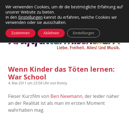
Wir verwenden Cookies, um dir die bestmögliche Erfahrung auf
unserer Website zu bieten.
Menü
Kategorien
Dropdown-
In den
Einstellungen
kannst du erfahren, welche Cookies wir
öffnen
Menü
verwenden oder sie ausschalten.
öffnen
24 Hours Chilling
KFMW-Disco
Zustimmen
Ablehnen
Einstellungen
Die Wende
Dates
Instagrams
Doku
Wenn Kinder das Töten lernen:
KFMW-Disco
Contact
War School
Adventskalender
kfmw.stuff
Dropdown-
4. Mai 2011
um 23:58 Uhr
von
Ronny
Menü
öffnen
Fieser Kurzfilm von
Ben Newmann
, der leider näher
Adventskalender 2010
Kopfkinomusik
facebook
instagram
rss
soundcloud
vimeo
Bluesky
an der Realität ist als man im ersten Moment
wahrhaben mag.
Adventskalender 2011
Nur mal so
Adventskalender 2012
Täglicher Sinnwahn