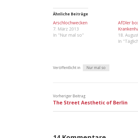
Ähnliche Beiträge
Arschlochwecken
AfDler box
7. März 2013
Krankenh
In "Nur mal so"
18. Augus
In "Tägli
Veröffentlicht in
Nur mal so
Vorheriger Beitrag
The Street Aesthetic of Berlin
14 Kommentare