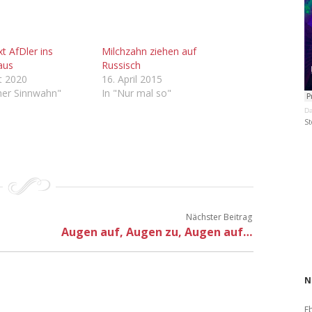
t AfDler ins
Milchzahn ziehen auf
aus
Russisch
t 2020
16. April 2015
cher Sinnwahn"
In "Nur mal so"
Da
St
Nächster Beitrag
Augen auf, Augen zu, Augen auf…
N
E