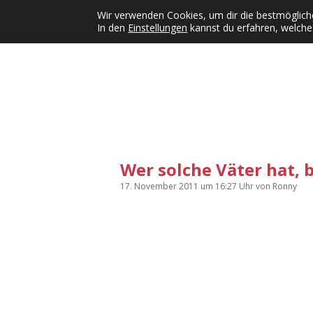
Wir verwenden Cookies, um dir die bestmögliche
In den
Einstellungen
kannst du erfahren, welche
Kategorien
KFMW-Disco
Dates
Inst
Dropdown-Menü öffnen
Wer solche Väter hat, 
17. November 2011
um 16:27 Uhr
von
Ronny