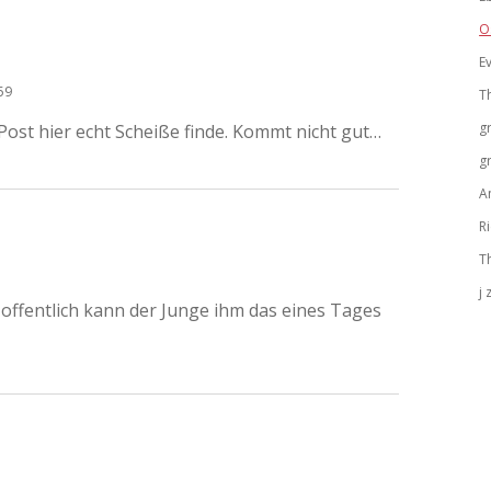
O
Ev
59
T
g
 Post hier echt Scheiße finde. Kommt nicht gut…
g
A
R
T
j
offentlich kann der Junge ihm das eines Tages