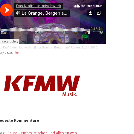
s Kraftfuttermischwerk
·
@ La Grange, Bergen auf Rügen, 11.04.2026
ory dazu:
Hier
.
eueste Kommentare
bi
zu
Pause – Nichts ist schön und alles tut weh