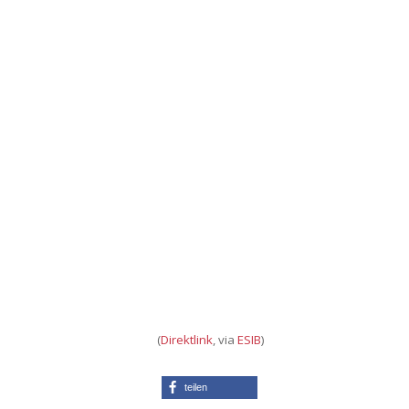
(
Direktlink
, via
ESIB
)
teilen