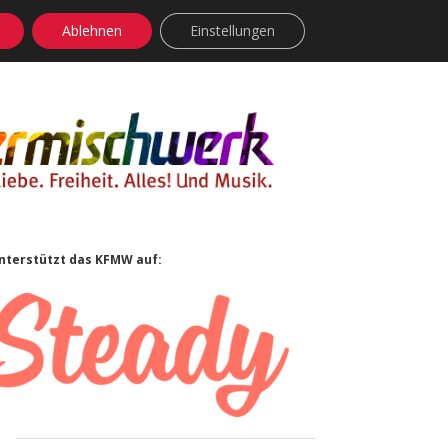
Ablehnen
Einstellungen
facebook
instagram
rss
soundcloud
vimeo
Bluesky
Sidebar
nterstützt das KFMW auf: