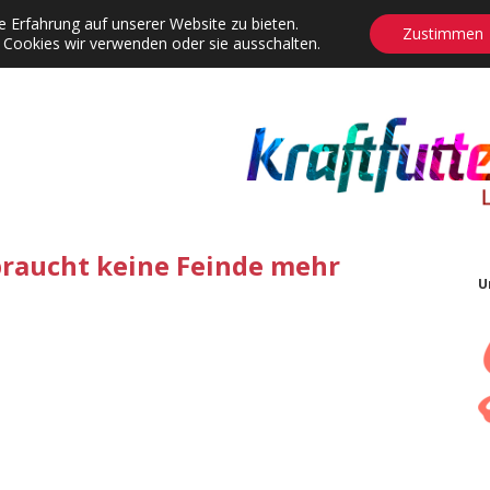
 Erfahrung auf unserer Website zu bieten.
Zustimmen
 Cookies wir verwenden oder sie ausschalten.
agrams
Contact
Adventskalender
Dropdown-Menü öffnen
braucht keine Feinde mehr
U