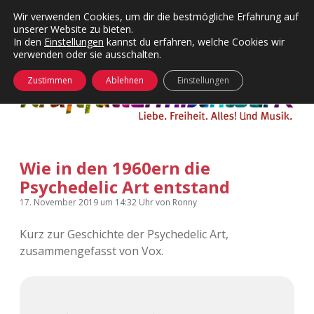
Wir verwenden Cookies, um dir die bestmögliche Erfahrung auf
unserer Website zu bieten.
Menü
Kategorien
Dropdown-
In den
Einstellungen
kannst du erfahren, welche Cookies wir
öffnen
Menü
verwenden oder sie ausschalten.
öffnen
24 Hours Chilling
KFMW-Disco
Zustimmen
Ablehnen
Einstellungen
Die Wende
Dates
Instagrams
Doku
Wie in den 1960ern die
KFMW-Disco
Contact
Psychedelic Art entstand
Adventskalender
kfmw.stuff
Dropdown-
17. November 2019
um 14:32 Uhr
von
Ronny
Menü
öffnen
Kurz zur Geschichte der Psychedelic Art,
Adventskalender 2010
Kopfkinomusik
facebook
instagram
rss
soundcloud
vimeo
Bluesky
zusammengefasst von Vox.
Adventskalender 2011
Nur mal so
Adventskalender 2012
Täglicher Sinnwahn