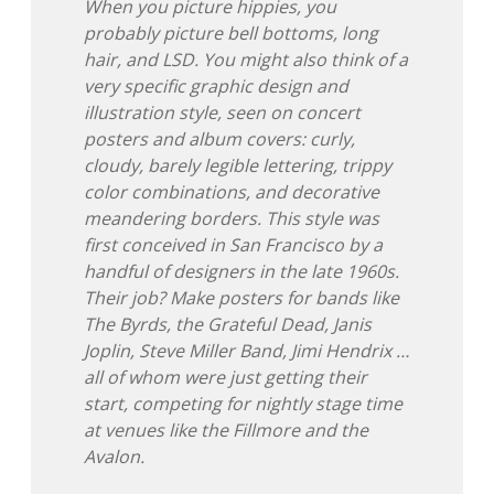
When you picture hippies, you
probably picture bell bottoms, long
Adventskalender 2013
Visuelles
hair, and LSD. You might also think of a
very specific graphic design and
Adventskalender 2014
Wandnotizen
illustration style, seen on concert
posters and album covers: curly,
Adventskalender 2015
cloudy, barely legible lettering, trippy
color combinations, and decorative
Adventskalender 2016
meandering borders. This style was
first conceived in San Francisco by a
Adventskalender 2017
handful of designers in the late 1960s.
Their job? Make posters for bands like
Adventskalender 2018
The Byrds, the Grateful Dead, Janis
Joplin, Steve Miller Band, Jimi Hendrix …
Adventskalender 2019
all of whom were just getting their
start, competing for nightly stage time
Adventskalender 2020
at venues like the Fillmore and the
Avalon.
Adventskalender 2021