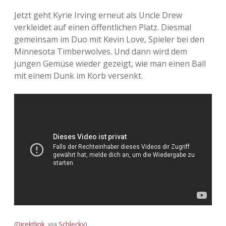
Jetzt geht Kyrie Irving erneut als Uncle Drew
Adventskalender 2013
Visuelles
verkleidet auf einen öffentlichen Platz. Diesmal
gemeinsam im Duo mit Kevin Love, Spieler bei den
Adventskalender 2014
Wandnotizen
Minnesota Timberwolves. Und dann wird dem
jungen Gemüse wieder gezeigt, wie man einen Ball
Adventskalender 2015
mit einem Dunk im Korb versenkt.
Adventskalender 2016
Adventskalender 2017
Adventskalender 2018
Adventskalender 2019
Adventskalender 2020
Adventskalender 2021
(
Direktlink
, via
Schlecky
)