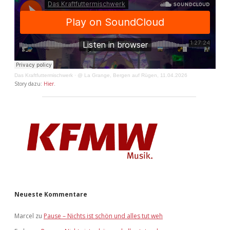
Das Kraftfuttermischwerk
·
@ La Grange, Bergen auf Rügen, 11.04.2026
Story dazu:
Hier
.
Neueste Kommentare
Marcel
zu
Pause – Nichts ist schön und alles tut weh