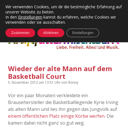
Wir verwenden Cookies, um dir die bestmögliche Erfahrung auf
unserer Website zu bieten.
Menü
Kategorien
Dropdown-
In den
Einstellungen
kannst du erfahren, welche Cookies wir
öffnen
Menü
verwenden oder sie ausschalten.
öffnen
24 Hours Chilling
KFMW-Disco
Zustimmen
Ablehnen
Einstellungen
Die Wende
Dates
Instagrams
Doku
Wieder der alte Mann auf dem
KFMW-Disco
Contact
Basketball Court
Adventskalender
kfmw.stuff
Dropdown-
5. November 2012
um 13:51 Uhr
von
Ronny
Menü
öffnen
Vor ein paar Monaten verkleidete ein
Adventskalender 2010
Kopfkinomusik
facebook
instagram
rss
soundcloud
vimeo
Bluesky
Brausehersteller die Basketballlegende Kyrie Irving
als alten Mann und lies ihn gegen das Jungvolk auf
Adventskalender 2011
Nur mal so
einem öffentlichen Platz einige Körbe werfen
. Die
kamen dabei nicht ganz so gut weg.
Adventskalender 2012
Täglicher Sinnwahn